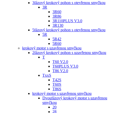
3fázový krokový pohon s otevřenou smyčkou
3R
3R60
3R86
3R110PLUS V3.0
3R130
5fázový krokový pohon s otevřenou smyčkou
5R
5R42
5R60
krokový motor s uzavřenou smyčkou
2fázový krokový pohon s uzavřenou smyčkou
T
T60 V2.0
T60PLUS V3.0
T86 V2.0
TxxS
T42S
T60S
T86S
krokový motor s uzavřenou smyčkou
Dvoufázový krokový motor s uzavřenou
smyčkou
20
28