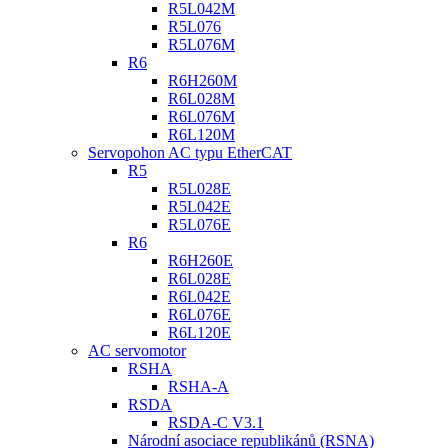
R5L042M
R5L076
R5L076M
R6
R6H260M
R6L028M
R6L076M
R6L120M
Servopohon AC typu EtherCAT
R5
R5L028E
R5L042E
R5L076E
R6
R6H260E
R6L028E
R6L042E
R6L076E
R6L120E
AC servomotor
RSHA
RSHA-A
RSDA
RSDA-C V3.1
Národní asociace republikánů (RSNA)