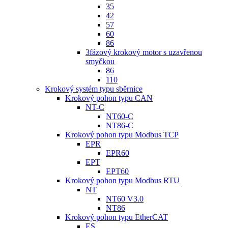
35
42
57
60
86
3fázový krokový motor s uzavřenou
smyčkou
86
110
Krokový systém typu sběrnice
Krokový pohon typu CAN
NT-C
NT60-C
NT86-C
Krokový pohon typu Modbus TCP
EPR
EPR60
EPT
EPT60
Krokový pohon typu Modbus RTU
NT
NT60 V3.0
NT86
Krokový pohon typu EtherCAT
ES