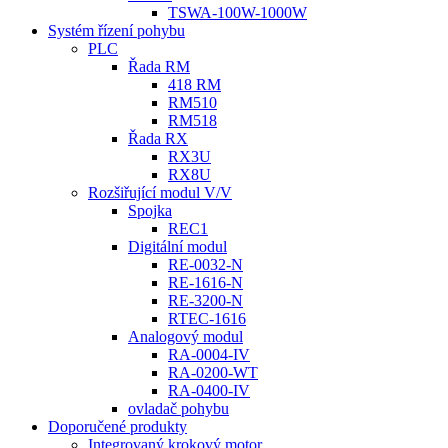
TSWA-100W-1000W
Systém řízení pohybu
PLC
Řada RM
418 RM
RM510
RM518
Řada RX
RX3U
RX8U
Rozšiřující modul V/V
Spojka
REC1
Digitální modul
RE-0032-N
RE-1616-N
RE-3200-N
RTEC-1616
Analogový modul
RA-0004-IV
RA-0200-WT
RA-0400-IV
ovladač pohybu
Doporučené produkty
Integrovaný krokový motor