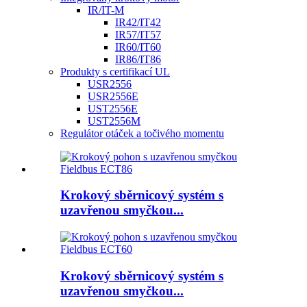
IR/IT-M
IR42/IT42
IR57/IT57
IR60/IT60
IR86/IT86
Produkty s certifikací UL
USR2556
USR2556E
UST2556E
UST2556M
Regulátor otáček a točivého momentu
Krokový sběrnicový systém s
uzavřenou smyčkou...
Krokový sběrnicový systém s
uzavřenou smyčkou...