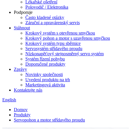
Lékařské ošetření
Polovodič / Elektronika
Podporuje
Často kladené otázky
Záruční a opravárenský servis
Stáhnout
Krokový systém s otevřenou smyčkou
Krokový pohon a motor s uzavřenou smyčkou
Krokový systém typu sběrnice
Servosystém střídavého proudu
Nízkonapěťový stejnosměrný servo systém
Systém řízení pohybu
Doporučené produkty
Zprávy
Novinky společnosti
Uvedení produktu na trh
Marketingová aktivita
Kontaktujte nás
English
Domov
Produkty
Servopohon a motor střídavého proudu