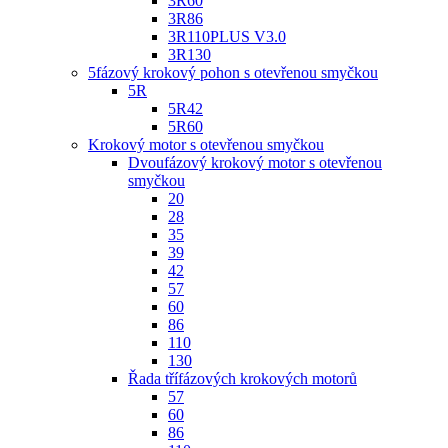
3R60
3R86
3R110PLUS V3.0
3R130
5fázový krokový pohon s otevřenou smyčkou
5R
5R42
5R60
Krokový motor s otevřenou smyčkou
Dvoufázový krokový motor s otevřenou
smyčkou
20
28
35
39
42
57
60
86
110
130
Řada třífázových krokových motorů
57
60
86