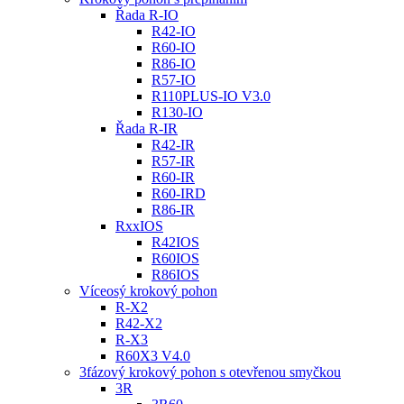
Řada R-IO
R42-IO
R60-IO
R86-IO
R57-IO
R110PLUS-IO V3.0
R130-IO
Řada R-IR
R42-IR
R57-IR
R60-IR
R60-IRD
R86-IR
RxxIOS
R42IOS
R60IOS
R86IOS
Víceosý krokový pohon
R-X2
R42-X2
R-X3
R60X3 V4.0
3fázový krokový pohon s otevřenou smyčkou
3R