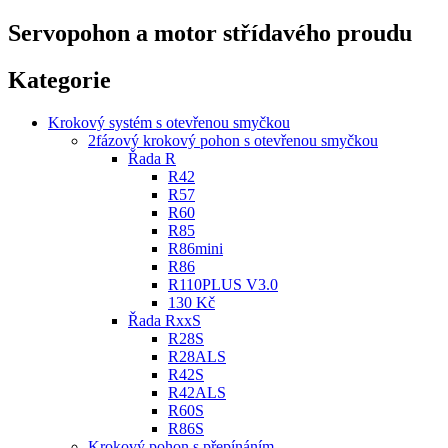
Servopohon a motor střídavého proudu
Kategorie
Krokový systém s otevřenou smyčkou
2fázový krokový pohon s otevřenou smyčkou
Řada R
R42
R57
R60
R85
R86mini
R86
R110PLUS V3.0
130 Kč
Řada RxxS
R28S
R28ALS
R42S
R42ALS
R60S
R86S
Krokový pohon s přepínáním