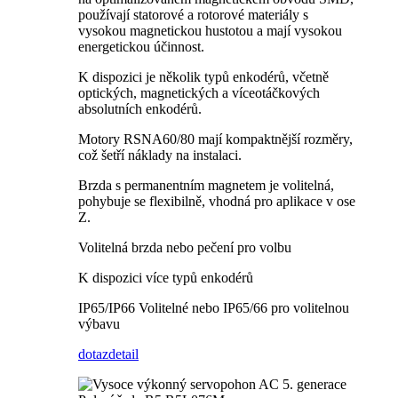
používají statorové a rotorové materiály s
vysokou magnetickou hustotou a mají vysokou
energetickou účinnost.
K dispozici je několik typů enkodérů, včetně
optických, magnetických a víceotáčkových
absolutních enkodérů.
Motory RSNA60/80 mají kompaktnější rozměry,
což šetří náklady na instalaci.
Brzda s permanentním magnetem je volitelná,
pohybuje se flexibilně, vhodná pro aplikace v ose
Z.
Volitelná brzda nebo pečení pro volbu
K dispozici více typů enkodérů
IP65/IP66 Volitelné nebo IP65/66 pro volitelnou
výbavu
dotaz
detail