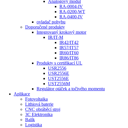
Analogový modul
RA-0004-IV
RA-0200-WT
RA-0400-IV
ovladač pohybu
Doporučené produkty
Integrovaný krokový motor
IR/IT-M
IR42/IT42
IR57/IT57
IR60/IT60
IR86/IT86
Produkty s certifikací UL
USR2556
USR2556E
UST2556E
UST2556M
Regulátor otáček a točivého momentu
Aplikace
Fotovoltaika
Lithiová baterie
CNC obráběcí stroj
3C Elektronika
Balík
Logistika