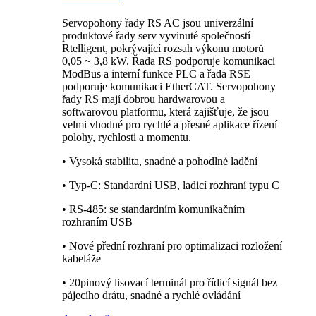
Servopohony řady RS AC jsou univerzální
produktové řady serv vyvinuté společností
Rtelligent, pokrývající rozsah výkonu motorů
0,05 ~ 3,8 kW. Řada RS podporuje komunikaci
ModBus a interní funkce PLC a řada RSE
podporuje komunikaci EtherCAT. Servopohony
řady RS mají dobrou hardwarovou a
softwarovou platformu, která zajišťuje, že jsou
velmi vhodné pro rychlé a přesné aplikace řízení
polohy, rychlosti a momentu.
• Vysoká stabilita, snadné a pohodlné ladění
• Typ-C: Standardní USB, ladicí rozhraní typu C
• RS-485: se standardním komunikačním
rozhraním USB
• Nové přední rozhraní pro optimalizaci rozložení
kabeláže
• 20pinový lisovací terminál pro řídicí signál bez
pájecího drátu, snadné a rychlé ovládání