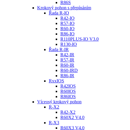
R86S
Krokový pohon s přepínáním
Řada R-IO
R42-IO
R57-IO
R60-IO
R86-IO
R110PLUS-IO V3.0
R130-IO
Řada R-IR
R42-IR
R57-IR
R60-IR
R60-IRD
R86-IR
RxxIOS
R42IOS
R60IOS
R86IOS
Víceosý krokový pohon
R-X2
R42-X2
R60X2 V4.0
R-X3
R60X3 V4.0