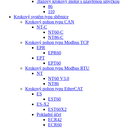
3fázový krokový motor s uzavřenou smyčkou
86
110
Krokový systém typu sběrnice
Krokový pohon typu CAN
NT-C
NT60-C
NT86-C
Krokový pohon typu Modbus TCP
EPR
EPR60
EPT
EPT60
Krokový pohon typu Modbus RTU
NT
NT60 V3.0
NT86
Krokový pohon typu EtherCAT
ES
EST60
ES-X2
EST60X2
Pokladní účet
ECR42
ECR60