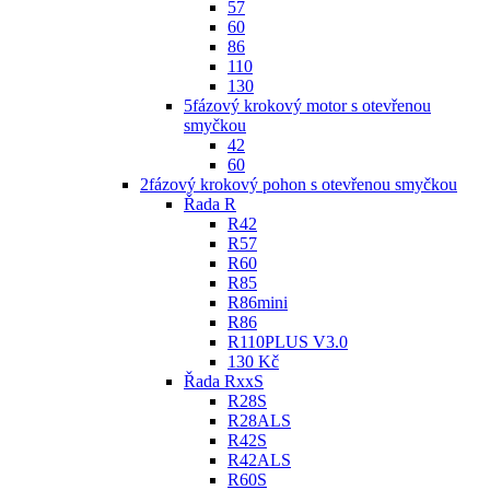
57
60
86
110
130
5fázový krokový motor s otevřenou
smyčkou
42
60
2fázový krokový pohon s otevřenou smyčkou
Řada R
R42
R57
R60
R85
R86mini
R86
R110PLUS V3.0
130 Kč
Řada RxxS
R28S
R28ALS
R42S
R42ALS
R60S