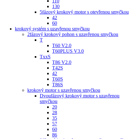
110
130
5fázový krokový motor s otevřenou smyčkou
42
60
krokový systém s uzavřenou smyčkou
2fázový krokový pohon s uzavřenou smyčkou
T
T60 V2.0
T60PLUS V3.0
TxxS
T86 V2.0
T42S
42
T60S
T86S
krokový motor s uzavřenou smyčkou
Dvoufázový krokový motor s uzavřenou
smyčkou
20
28
35
57
60
86