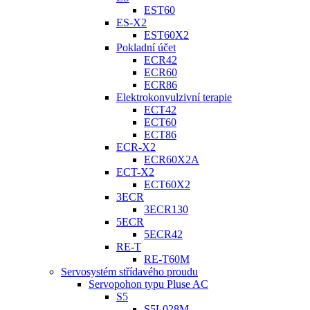
EST60
ES-X2
EST60X2
Pokladní účet
ECR42
ECR60
ECR86
Elektrokonvulzivní terapie
ECT42
ECT60
ECT86
ECR-X2
ECR60X2A
ECT-X2
ECT60X2
3ECR
3ECR130
5ECR
5ECR42
RE-T
RE-T60M
Servosystém střídavého proudu
Servopohon typu Pluse AC
S5
S5L028M