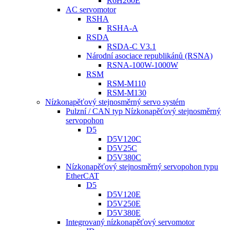
R6H260E
AC servomotor
RSHA
RSHA-A
RSDA
RSDA-C V3.1
Národní asociace republikánů (RSNA)
RSNA-100W-1000W
RSM
RSM-M110
RSM-M130
Nízkonapěťový stejnosměrný servo systém
Pulzní / CAN typ Nízkonapěťový stejnosměrný
servopohon
D5
D5V120C
D5V25C
D5V380C
Nízkonapěťový stejnosměrný servopohon typu
EtherCAT
D5
D5V120E
D5V250E
D5V380E
Integrovaný nízkonapěťový servomotor