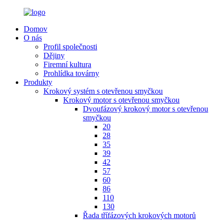
Domov
O nás
Profil společnosti
Dějiny
Firemní kultura
Prohlídka továrny
Produkty
Krokový systém s otevřenou smyčkou
Krokový motor s otevřenou smyčkou
Dvoufázový krokový motor s otevřenou
smyčkou
20
28
35
39
42
57
60
86
110
130
Řada třífázových krokových motorů