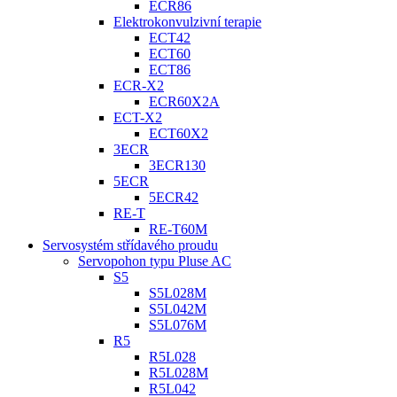
ECR86
Elektrokonvulzivní terapie
ECT42
ECT60
ECT86
ECR-X2
ECR60X2A
ECT-X2
ECT60X2
3ECR
3ECR130
5ECR
5ECR42
RE-T
RE-T60M
Servosystém střídavého proudu
Servopohon typu Pluse AC
S5
S5L028M
S5L042M
S5L076M
R5
R5L028
R5L028M
R5L042