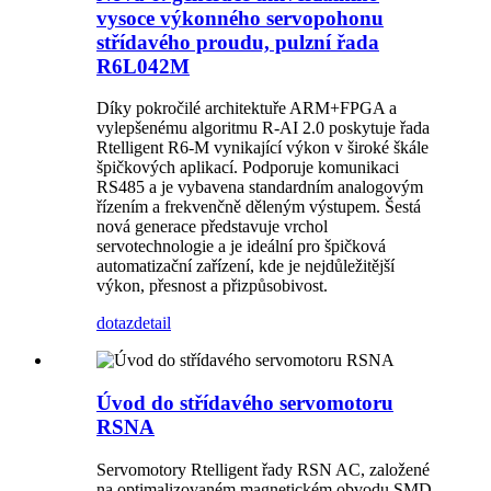
vysoce výkonného servopohonu
střídavého proudu, pulzní řada
R6L042M
Díky pokročilé architektuře ARM+FPGA a
vylepšenému algoritmu R-AI 2.0 poskytuje řada
Rtelligent R6-M vynikající výkon v široké škále
špičkových aplikací. Podporuje komunikaci
RS485 a je vybavena standardním analogovým
řízením a frekvenčně děleným výstupem. Šestá
nová generace představuje vrchol
servotechnologie a je ideální pro špičková
automatizační zařízení, kde je nejdůležitější
výkon, přesnost a přizpůsobivost.
dotaz
detail
Úvod do střídavého servomotoru
RSNA
Servomotory Rtelligent řady RSN AC, založené
na optimalizovaném magnetickém obvodu SMD,