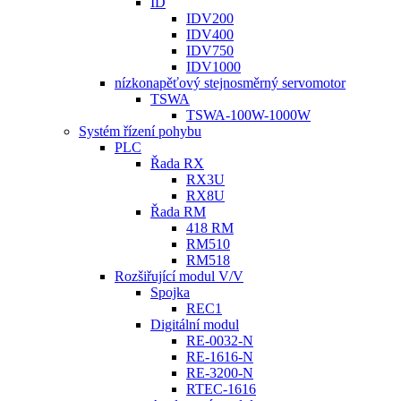
ID
IDV200
IDV400
IDV750
IDV1000
nízkonapěťový stejnosměrný servomotor
TSWA
TSWA-100W-1000W
Systém řízení pohybu
PLC
Řada RX
RX3U
RX8U
Řada RM
418 RM
RM510
RM518
Rozšiřující modul V/V
Spojka
REC1
Digitální modul
RE-0032-N
RE-1616-N
RE-3200-N
RTEC-1616