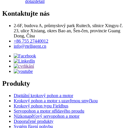
dotaz
detail
Kontaktujte nás
2-6F, budova A, průmyslový park Ruitech, silnice Xingyu č.
23, ulice Xixiang, okres Bao an, Šen-čen, provincie Guang
Dong, Čína
+86 755 27440012
info@rtelligent.cn
Produkty
Digitální krokový pohon a motor
Krokový pohon a motor s uzavřenou smyčkou
Krokový pohon typu Fieldbus
Servopohon a motor střídavého proudu
Nízkonapěťový servopohon a motor
Doporučené produkty
Systém řízení pohybu