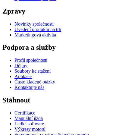
Zprávy
Novinky společnosti
Uvedení produktu na trh
Marketingová aktivita
Podpora a služby
Profil společnosti
Dějiny
Soubory ke stažení
Aplikace
Často kladené otázky
Kontaktujte nás
Stáhnout
Certifikace
Manuální jízda
Ladicí software
Výkresy motorů
Servopohon a motor střídavého proudu