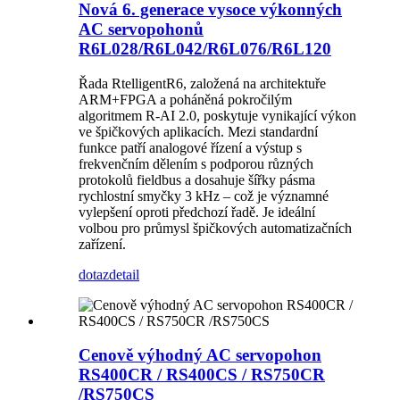
Nová 6. generace vysoce výkonných
AC servopohonů
R6L028/R6L042/R6L076/R6L120
Řada RtelligentR6, založená na architektuře
ARM+FPGA a poháněná pokročilým
algoritmem R-AI 2.0, poskytuje vynikající výkon
ve špičkových aplikacích. Mezi standardní
funkce patří analogové řízení a výstup s
frekvenčním dělením s podporou různých
protokolů fieldbus a dosahuje šířky pásma
rychlostní smyčky 3 kHz – což je významné
vylepšení oproti předchozí řadě. Je ideální
volbou pro průmysl špičkových automatizačních
zařízení.
dotaz
detail
Cenově výhodný AC servopohon
RS400CR / RS400CS / RS750CR
/RS750CS