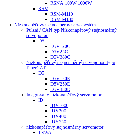
RSNA-100W-1000W
RSM
RSM-M110
RSM-M130
Nízkonapěťový stejnosměrný servo systém
Pulzní / CAN typ Nízkonapěťový stejnosměrný
servopohon
D5
D5V120C
D5V25C
D5V380C
Nízkonapěťový stejnosměrný servopohon typu
EtherCAT
D5
D5V120E
D5V250E
D5V380E
Integrovaný nízkonapěťový servomotor
ID
IDV1000
IDV200
IDV400
IDV750
nízkonapěťový stejnosměrný servomotor
TSWA