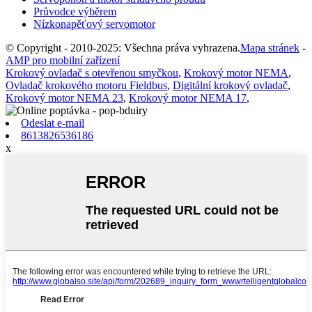
Průvodce výběrem
Nízkonapěťový servomotor
© Copyright - 2010-2025: Všechna práva vyhrazena.
Mapa stránek
-
AMP pro mobilní zařízení
Krokový ovladač s otevřenou smyčkou
,
Krokový motor NEMA
,
Ovladač krokového motoru Fieldbus
,
Digitální krokový ovladač
,
Krokový motor NEMA 23
,
Krokový motor NEMA 17
,
Odeslat e-mail
8613826536186
x