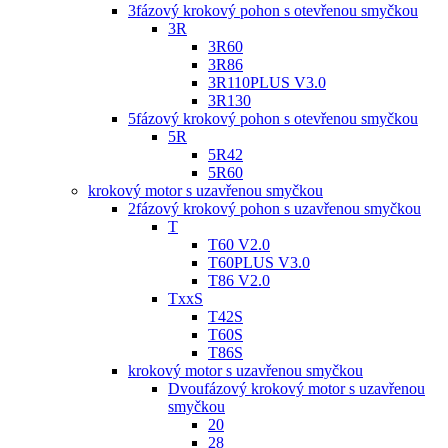
3fázový krokový pohon s otevřenou smyčkou
3R
3R60
3R86
3R110PLUS V3.0
3R130
5fázový krokový pohon s otevřenou smyčkou
5R
5R42
5R60
krokový motor s uzavřenou smyčkou
2fázový krokový pohon s uzavřenou smyčkou
T
T60 V2.0
T60PLUS V3.0
T86 V2.0
TxxS
T42S
T60S
T86S
krokový motor s uzavřenou smyčkou
Dvoufázový krokový motor s uzavřenou
smyčkou
20
28