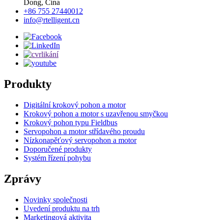
Dong, Čína
+86 755 27440012
info@rtelligent.cn
Produkty
Digitální krokový pohon a motor
Krokový pohon a motor s uzavřenou smyčkou
Krokový pohon typu Fieldbus
Servopohon a motor střídavého proudu
Nízkonapěťový servopohon a motor
Doporučené produkty
Systém řízení pohybu
Zprávy
Novinky společnosti
Uvedení produktu na trh
Marketingová aktivita