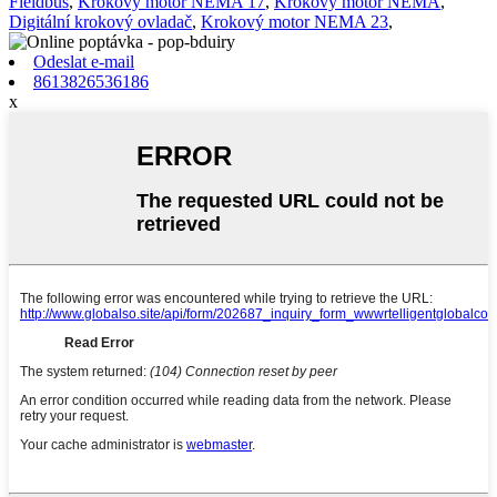
Fieldbus
,
Krokový motor NEMA 17
,
Krokový motor NEMA
,
Digitální krokový ovladač
,
Krokový motor NEMA 23
,
Odeslat e-mail
8613826536186
x