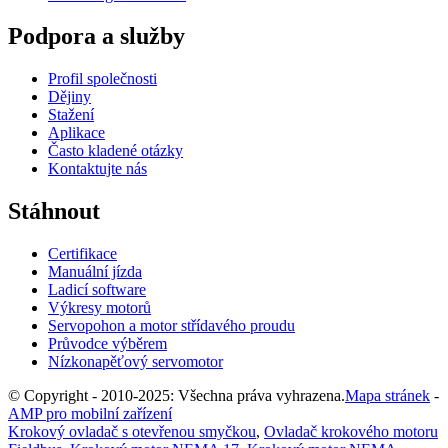
Podpora a služby
Profil společnosti
Dějiny
Stažení
Aplikace
Často kladené otázky
Kontaktujte nás
Stáhnout
Certifikace
Manuální jízda
Ladicí software
Výkresy motorů
Servopohon a motor střídavého proudu
Průvodce výběrem
Nízkonapěťový servomotor
© Copyright - 2010-2025: Všechna práva vyhrazena.
Mapa stránek
-
AMP pro mobilní zařízení
Krokový ovladač s otevřenou smyčkou
,
Ovladač krokového motoru