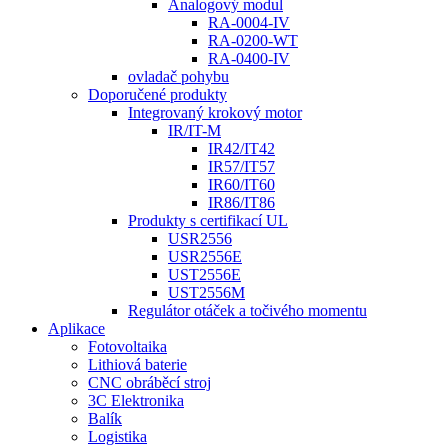
Analogový modul
RA-0004-IV
RA-0200-WT
RA-0400-IV
ovladač pohybu
Doporučené produkty
Integrovaný krokový motor
IR/IT-M
IR42/IT42
IR57/IT57
IR60/IT60
IR86/IT86
Produkty s certifikací UL
USR2556
USR2556E
UST2556E
UST2556M
Regulátor otáček a točivého momentu
Aplikace
Fotovoltaika
Lithiová baterie
CNC obráběcí stroj
3C Elektronika
Balík
Logistika