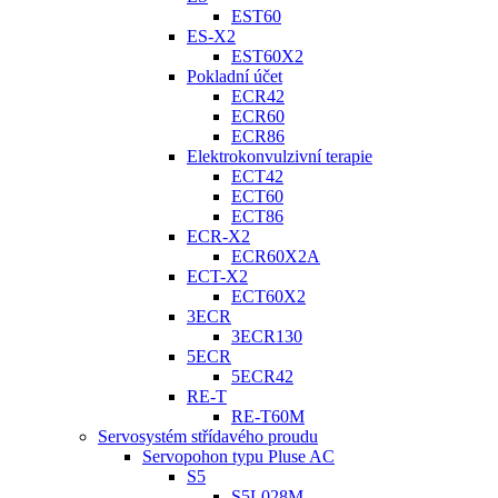
EST60
ES-X2
EST60X2
Pokladní účet
ECR42
ECR60
ECR86
Elektrokonvulzivní terapie
ECT42
ECT60
ECT86
ECR-X2
ECR60X2A
ECT-X2
ECT60X2
3ECR
3ECR130
5ECR
5ECR42
RE-T
RE-T60M
Servosystém střídavého proudu
Servopohon typu Pluse AC
S5
S5L028M