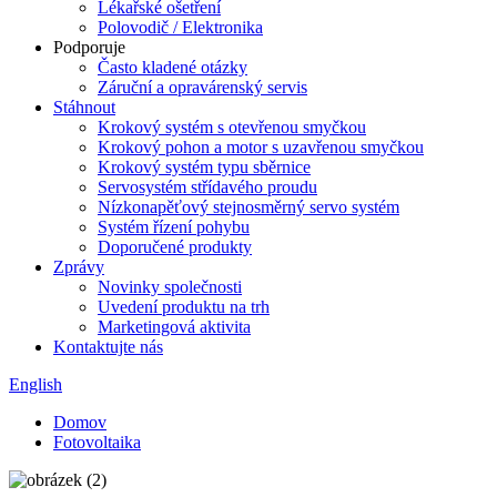
Lékařské ošetření
Polovodič / Elektronika
Podporuje
Často kladené otázky
Záruční a opravárenský servis
Stáhnout
Krokový systém s otevřenou smyčkou
Krokový pohon a motor s uzavřenou smyčkou
Krokový systém typu sběrnice
Servosystém střídavého proudu
Nízkonapěťový stejnosměrný servo systém
Systém řízení pohybu
Doporučené produkty
Zprávy
Novinky společnosti
Uvedení produktu na trh
Marketingová aktivita
Kontaktujte nás
English
Domov
Fotovoltaika