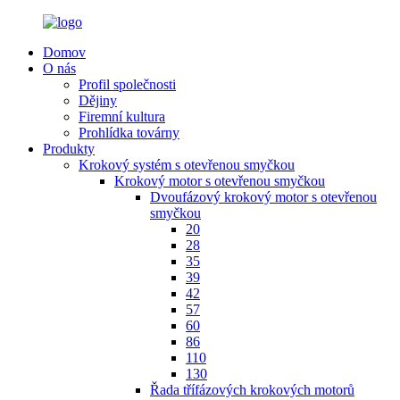
Domov
O nás
Profil společnosti
Dějiny
Firemní kultura
Prohlídka továrny
Produkty
Krokový systém s otevřenou smyčkou
Krokový motor s otevřenou smyčkou
Dvoufázový krokový motor s otevřenou
smyčkou
20
28
35
39
42
57
60
86
110
130
Řada třífázových krokových motorů