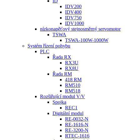
ID
IDV200
IDV400
IDV750
IDV1000
nízkonapěťový stejnosměrný servomotor
TSWA
TSWA-100W-1000W
Systém řízení pohybu
PLC
Řada RX
RX3U
RX8U
Řada RM
418 RM
RM510
RM518
Rozšiřující modul V/V
Spojka
REC1
Digitální modul
RE-0032-N
RE-1616-N
RE-3200-N
RTEC-1616