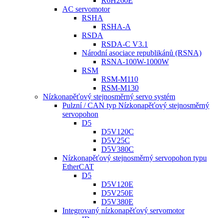
R6H260E
AC servomotor
RSHA
RSHA-A
RSDA
RSDA-C V3.1
Národní asociace republikánů (RSNA)
RSNA-100W-1000W
RSM
RSM-M110
RSM-M130
Nízkonapěťový stejnosměrný servo systém
Pulzní / CAN typ Nízkonapěťový stejnosměrný
servopohon
D5
D5V120C
D5V25C
D5V380C
Nízkonapěťový stejnosměrný servopohon typu
EtherCAT
D5
D5V120E
D5V250E
D5V380E
Integrovaný nízkonapěťový servomotor