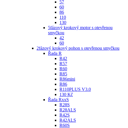
57
60
86
110
130
5fázový krokový motor s otevřenou
smyčkou
42
60
2fázový krokový pohon s otevřenou smyčkou
Řada R
R42
R57
R60
R85
R86mini
R86
R110PLUS V3.0
130 Kč
Řada RxxS
R28S
R28ALS
R42S
R42ALS
R60S