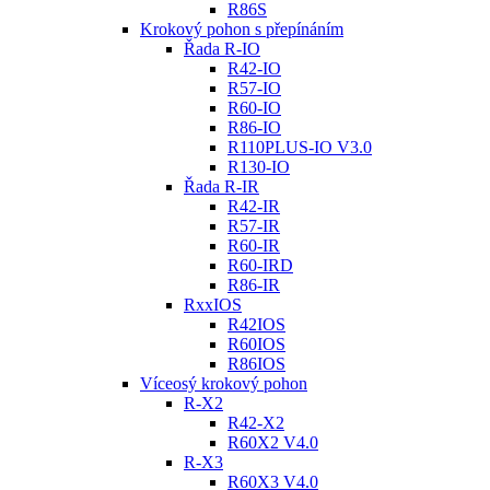
R86S
Krokový pohon s přepínáním
Řada R-IO
R42-IO
R57-IO
R60-IO
R86-IO
R110PLUS-IO V3.0
R130-IO
Řada R-IR
R42-IR
R57-IR
R60-IR
R60-IRD
R86-IR
RxxIOS
R42IOS
R60IOS
R86IOS
Víceosý krokový pohon
R-X2
R42-X2
R60X2 V4.0
R-X3
R60X3 V4.0