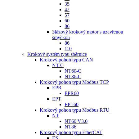
35
42
57
60
86
3fázový krokový motor s uzavřenou
smyčkou
86
110
Krokový systém typu sběrnice
Krokový pohon typu CAN
NT-C
NT60-C
NT86-C
Krokový pohon typu Modbus TCP
EPR
EPR60
EPT
EPT60
Krokový pohon typu Modbus RTU
NT
NT60 V3.0
NT86
Krokový pohon typu EtherCAT
ES