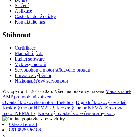
Stažení
Aplikace
Často kladené otázky
Kontaktujte nás
Stáhnout
Certifikace
Manuální jízda
Ladicí software
Výkresy motorů
Servopohon a motor střídavého proudu
Průvodce výběrem
Nízkonapěťový servomotor
© Copyright - 2010-2025: Všechna práva vyhrazena.
Mapa stránek
-
AMP pro mobilní zařízení
Ovladač krokového motoru Fieldbus
,
Digitální krokový ovladač
,
Krokový motor NEMA 23
,
Krokový motor NEMA
,
Krokový
motor NEMA 17
,
Krokový ovladač s otevřenou smyčkou
,
Odeslat e-mail
8613826536186
x