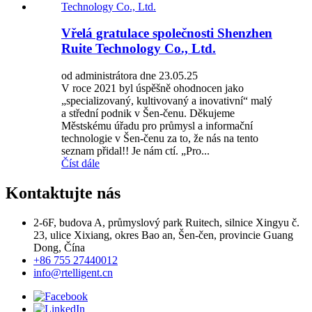
Vřelá gratulace společnosti Shenzhen
Ruite Technology Co., Ltd.
od administrátora dne 23.05.25
V roce 2021 byl úspěšně ohodnocen jako
„specializovaný, kultivovaný a inovativní“ malý
a střední podnik v Šen-čenu. Děkujeme
Městskému úřadu pro průmysl a informační
technologie v Šen-čenu za to, že nás na tento
seznam přidal!! Je nám ctí. „Pro...
Číst dále
Kontaktujte nás
2-6F, budova A, průmyslový park Ruitech, silnice Xingyu č.
23, ulice Xixiang, okres Bao an, Šen-čen, provincie Guang
Dong, Čína
+86 755 27440012
info@rtelligent.cn