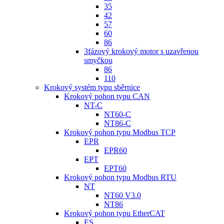
35
42
57
60
86
3fázový krokový motor s uzavřenou
smyčkou
86
110
Krokový systém typu sběrnice
Krokový pohon typu CAN
NT-C
NT60-C
NT86-C
Krokový pohon typu Modbus TCP
EPR
EPR60
EPT
EPT60
Krokový pohon typu Modbus RTU
NT
NT60 V3.0
NT86
Krokový pohon typu EtherCAT
ES