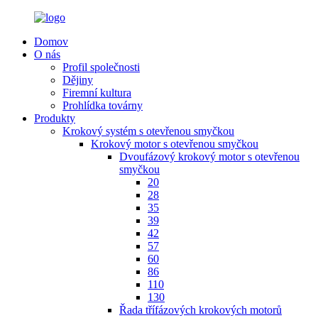
Domov
O nás
Profil společnosti
Dějiny
Firemní kultura
Prohlídka továrny
Produkty
Krokový systém s otevřenou smyčkou
Krokový motor s otevřenou smyčkou
Dvoufázový krokový motor s otevřenou
smyčkou
20
28
35
39
42
57
60
86
110
130
Řada třífázových krokových motorů