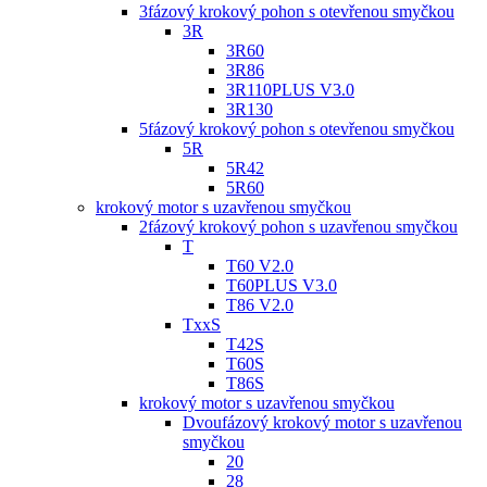
3fázový krokový pohon s otevřenou smyčkou
3R
3R60
3R86
3R110PLUS V3.0
3R130
5fázový krokový pohon s otevřenou smyčkou
5R
5R42
5R60
krokový motor s uzavřenou smyčkou
2fázový krokový pohon s uzavřenou smyčkou
T
T60 V2.0
T60PLUS V3.0
T86 V2.0
TxxS
T42S
T60S
T86S
krokový motor s uzavřenou smyčkou
Dvoufázový krokový motor s uzavřenou
smyčkou
20
28