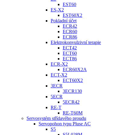
EST60
ES-X2
EST60X2
Pokladní účet
ECR42
ECR60
ECR86
Elektrokonvulzivní terapie
ECT42
ECT60
ECT86
ECR-X2
ECR60X2A
ECT-X2
ECT60X2
3ECR
3ECR130
5ECR
5ECR42
RE-T
RE-T60M
Servosystém střídavého proudu
Servopohon typu Pluse AC
S5
S5L028M