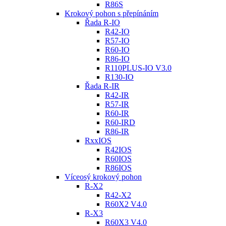
R86S
Krokový pohon s přepínáním
Řada R-IO
R42-IO
R57-IO
R60-IO
R86-IO
R110PLUS-IO V3.0
R130-IO
Řada R-IR
R42-IR
R57-IR
R60-IR
R60-IRD
R86-IR
RxxIOS
R42IOS
R60IOS
R86IOS
Víceosý krokový pohon
R-X2
R42-X2
R60X2 V4.0
R-X3
R60X3 V4.0