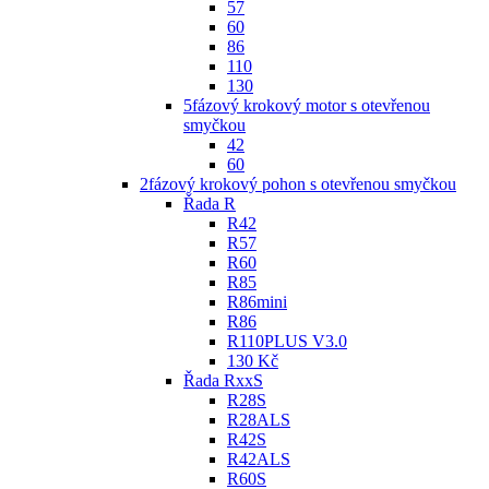
57
60
86
110
130
5fázový krokový motor s otevřenou
smyčkou
42
60
2fázový krokový pohon s otevřenou smyčkou
Řada R
R42
R57
R60
R85
R86mini
R86
R110PLUS V3.0
130 Kč
Řada RxxS
R28S
R28ALS
R42S
R42ALS
R60S