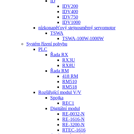
ID
IDV200
IDV400
IDV750
IDV1000
nízkonapěťový stejnosměrný servomotor
TSWA
TSWA-100W-1000W
Systém řízení pohybu
PLC
Řada RX
RX3U
RX8U
Řada RM
418 RM
RM510
RM518
Rozšiřující modul V/V
Spojka
REC1
Digitální modul
RE-0032-N
RE-1616-N
RE-3200-N
RTEC-1616