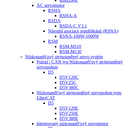
R6H260E
AC servomotor
RSHA
RSHA-A
RSDA
RSDA-C V3.1
Národní asociace republikánů (RSNA)
RSNA-100W-1000W
RSM
RSM-M110
RSM-M130
Nízkonapěťový stejnosměrný servo systém
Pulzní / CAN typ Nízkonapěťový stejnosměrný
servopohon
D5
D5V120C
D5V25C
D5V380C
Nízkonapěťový stejnosměrný servopohon typu
EtherCAT
D5
D5V120E
D5V250E
D5V380E
Integrovaný nízkonapěťový servomotor