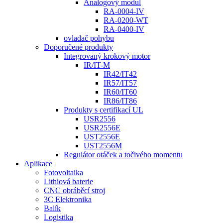
Analogový modul
RA-0004-IV
RA-0200-WT
RA-0400-IV
ovladač pohybu
Doporučené produkty
Integrovaný krokový motor
IR/IT-M
IR42/IT42
IR57/IT57
IR60/IT60
IR86/IT86
Produkty s certifikací UL
USR2556
USR2556E
UST2556E
UST2556M
Regulátor otáček a točivého momentu
Aplikace
Fotovoltaika
Lithiová baterie
CNC obráběcí stroj
3C Elektronika
Balík
Logistika