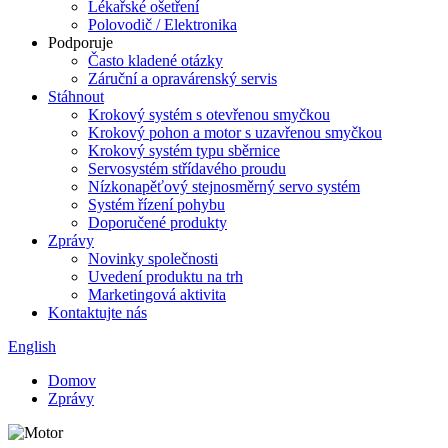
Lékařské ošetření
Polovodič / Elektronika
Podporuje
Často kladené otázky
Záruční a opravárenský servis
Stáhnout
Krokový systém s otevřenou smyčkou
Krokový pohon a motor s uzavřenou smyčkou
Krokový systém typu sběrnice
Servosystém střídavého proudu
Nízkonapěťový stejnosměrný servo systém
Systém řízení pohybu
Doporučené produkty
Zprávy
Novinky společnosti
Uvedení produktu na trh
Marketingová aktivita
Kontaktujte nás
English
Domov
Zprávy