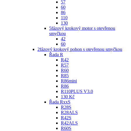
57
60
86
110
130
5fázový krokový motor s otevřenou
smyčkou
42
60
2fázový krokový pohon s otevřenou smyčkou
Řada R
R42
R57
R60
R85
R86mini
R86
R110PLUS V3.0
130 Kč
Řada RxxS
R28S
R28ALS
R42S
R42ALS
R60S