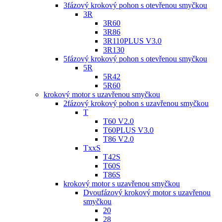
3fázový krokový pohon s otevřenou smyčkou
3R
3R60
3R86
3R110PLUS V3.0
3R130
5fázový krokový pohon s otevřenou smyčkou
5R
5R42
5R60
krokový motor s uzavřenou smyčkou
2fázový krokový pohon s uzavřenou smyčkou
T
T60 V2.0
T60PLUS V3.0
T86 V2.0
TxxS
T42S
T60S
T86S
krokový motor s uzavřenou smyčkou
Dvoufázový krokový motor s uzavřenou
smyčkou
20
28