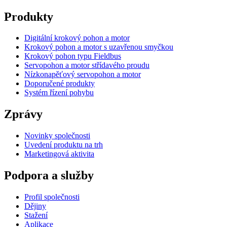
Produkty
Digitální krokový pohon a motor
Krokový pohon a motor s uzavřenou smyčkou
Krokový pohon typu Fieldbus
Servopohon a motor střídavého proudu
Nízkonapěťový servopohon a motor
Doporučené produkty
Systém řízení pohybu
Zprávy
Novinky společnosti
Uvedení produktu na trh
Marketingová aktivita
Podpora a služby
Profil společnosti
Dějiny
Stažení
Aplikace