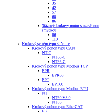
35
42
57
60
86
3fázový krokový motor s uzavřenou
smyčkou
86
110
Krokový systém typu sběrnice
Krokový pohon typu CAN
NT-C
NT60-C
NT86-C
Krokový pohon typu Modbus TCP
EPR
EPR60
EPT
EPT60
Krokový pohon typu Modbus RTU
NT
NT60 V3.0
NT86
Krokový pohon typu EtherCAT
ES