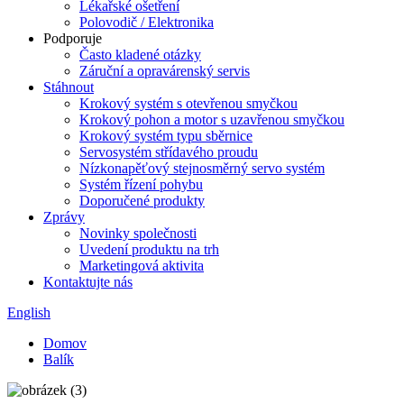
Lékařské ošetření
Polovodič / Elektronika
Podporuje
Často kladené otázky
Záruční a opravárenský servis
Stáhnout
Krokový systém s otevřenou smyčkou
Krokový pohon a motor s uzavřenou smyčkou
Krokový systém typu sběrnice
Servosystém střídavého proudu
Nízkonapěťový stejnosměrný servo systém
Systém řízení pohybu
Doporučené produkty
Zprávy
Novinky společnosti
Uvedení produktu na trh
Marketingová aktivita
Kontaktujte nás
English
Domov
Balík