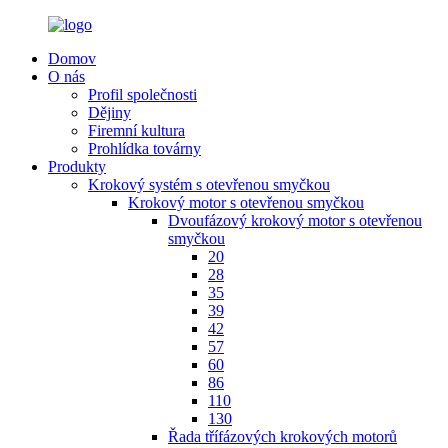
Domov
O nás
Profil společnosti
Dějiny
Firemní kultura
Prohlídka továrny
Produkty
Krokový systém s otevřenou smyčkou
Krokový motor s otevřenou smyčkou
Dvoufázový krokový motor s otevřenou
smyčkou
20
28
35
39
42
57
60
86
110
130
Řada třífázových krokových motorů