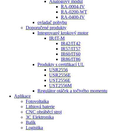
Analogový modul
RA-0004-IV
RA-0200-WT
RA-0400-IV
ovladač pohybu
Doporučené produkty
Integrovaný krokový motor
IR/IT-M
IR42/IT42
IR57/IT57
IR60/IT60
IR86/IT86
Produkty s certifikací UL
USR2556
USR2556E
UST2556E
UST2556M
Regulátor otáček a točivého momentu
Aplikace
Fotovoltaika
Lithiová baterie
CNC obráběcí stroj
3C Elektronika
Balík
Logistika