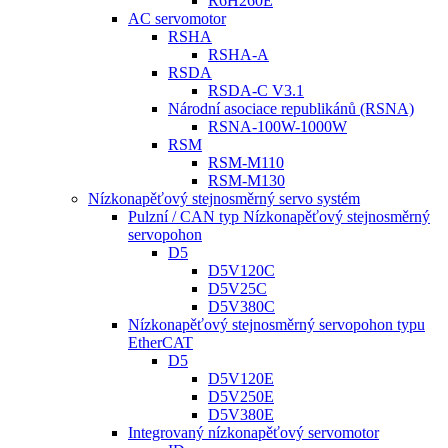
R6H260E
AC servomotor
RSHA
RSHA-A
RSDA
RSDA-C V3.1
Národní asociace republikánů (RSNA)
RSNA-100W-1000W
RSM
RSM-M110
RSM-M130
Nízkonapěťový stejnosměrný servo systém
Pulzní / CAN typ Nízkonapěťový stejnosměrný
servopohon
D5
D5V120C
D5V25C
D5V380C
Nízkonapěťový stejnosměrný servopohon typu
EtherCAT
D5
D5V120E
D5V250E
D5V380E
Integrovaný nízkonapěťový servomotor