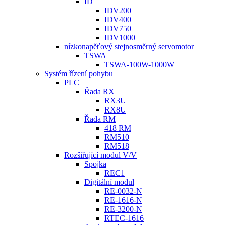
ID
IDV200
IDV400
IDV750
IDV1000
nízkonapěťový stejnosměrný servomotor
TSWA
TSWA-100W-1000W
Systém řízení pohybu
PLC
Řada RX
RX3U
RX8U
Řada RM
418 RM
RM510
RM518
Rozšiřující modul V/V
Spojka
REC1
Digitální modul
RE-0032-N
RE-1616-N
RE-3200-N
RTEC-1616