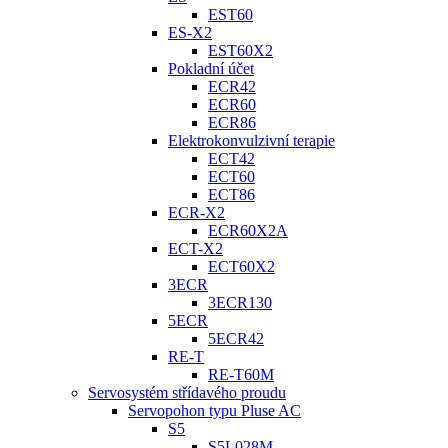
EST60
ES-X2
EST60X2
Pokladní účet
ECR42
ECR60
ECR86
Elektrokonvulzivní terapie
ECT42
ECT60
ECT86
ECR-X2
ECR60X2A
ECT-X2
ECT60X2
3ECR
3ECR130
5ECR
5ECR42
RE-T
RE-T60M
Servosystém střídavého proudu
Servopohon typu Pluse AC
S5
S5L028M