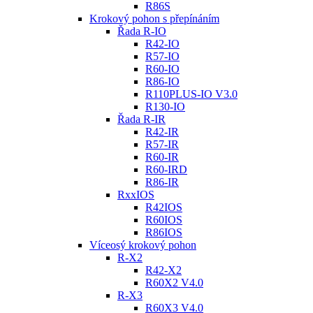
R86S
Krokový pohon s přepínáním
Řada R-IO
R42-IO
R57-IO
R60-IO
R86-IO
R110PLUS-IO V3.0
R130-IO
Řada R-IR
R42-IR
R57-IR
R60-IR
R60-IRD
R86-IR
RxxIOS
R42IOS
R60IOS
R86IOS
Víceosý krokový pohon
R-X2
R42-X2
R60X2 V4.0
R-X3
R60X3 V4.0