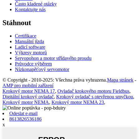
Často kladené otázky
Kontaktujte nás
Stáhnout
Certifikace
Manuální jízda
Ladicí software
Výkresy motorů
Servopohon a motor střídavého proudu
Průvodce výběrem
Nízkonapěťový servomotor
© Copyright - 2010-2025: Všechna práva vyhrazena.
Mapa stránek
-
AMP pro mobilní zařízení
Krokový motor NEMA 17
,
Ovladač krokového motoru Fieldbus
,
Digitální krokový ovladač
,
Krokový ovladač s otevřenou smyčkou
,
Krokový motor NEMA
,
Krokový motor NEMA 23
,
Odeslat e-mail
8613826536186
x