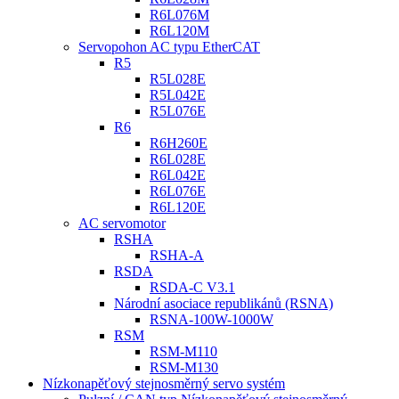
R6L076M
R6L120M
Servopohon AC typu EtherCAT
R5
R5L028E
R5L042E
R5L076E
R6
R6H260E
R6L028E
R6L042E
R6L076E
R6L120E
AC servomotor
RSHA
RSHA-A
RSDA
RSDA-C V3.1
Národní asociace republikánů (RSNA)
RSNA-100W-1000W
RSM
RSM-M110
RSM-M130
Nízkonapěťový stejnosměrný servo systém