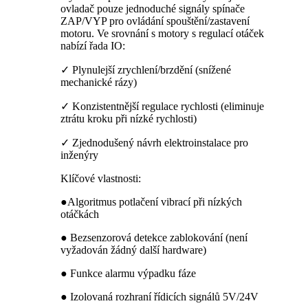
ovladač pouze jednoduché signály spínače
ZAP/VYP pro ovládání spouštění/zastavení
motoru. Ve srovnání s motory s regulací otáček
nabízí řada IO:
✓ Plynulejší zrychlení/brzdění (snížené
mechanické rázy)
✓ Konzistentnější regulace rychlosti (eliminuje
ztrátu kroku při nízké rychlosti)
✓ Zjednodušený návrh elektroinstalace pro
inženýry
Klíčové vlastnosti:
●Algoritmus potlačení vibrací při nízkých
otáčkách
● Bezsenzorová detekce zablokování (není
vyžadován žádný další hardware)
● Funkce alarmu výpadku fáze
● Izolovaná rozhraní řídicích signálů 5V/24V