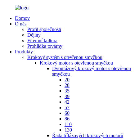
Domov
O nás
Profil společnosti
Dějiny
Firemní kultura
Prohlídka továrny
Produkty
Krokový systém s otevřenou smyčkou
Krokový motor s otevřenou smyčkou
Dvoufázový krokový motor s otevřenou
smyčkou
20
28
35
39
42
57
60
86
110
130
Řada třífázových krokových motorů