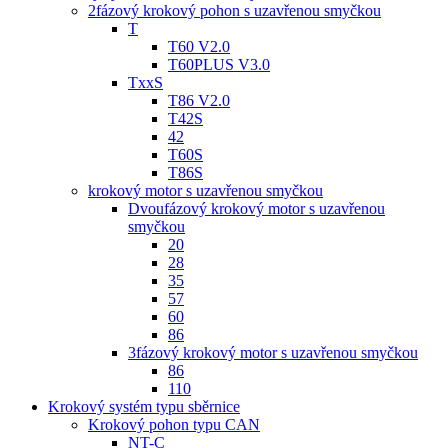
2fázový krokový pohon s uzavřenou smyčkou
T
T60 V2.0
T60PLUS V3.0
TxxS
T86 V2.0
T42S
42
T60S
T86S
krokový motor s uzavřenou smyčkou
Dvoufázový krokový motor s uzavřenou
smyčkou
20
28
35
57
60
86
3fázový krokový motor s uzavřenou smyčkou
86
110
Krokový systém typu sběrnice
Krokový pohon typu CAN
NT-C