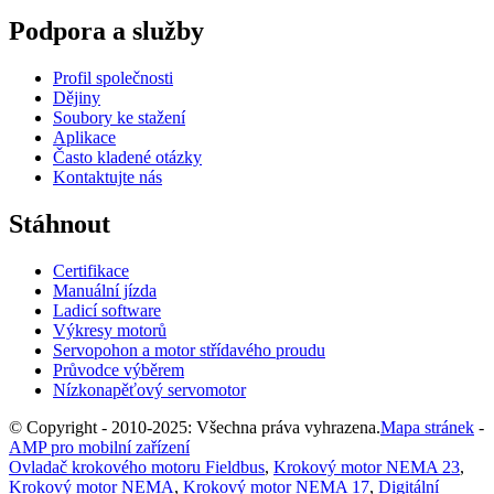
Podpora a služby
Profil společnosti
Dějiny
Soubory ke stažení
Aplikace
Často kladené otázky
Kontaktujte nás
Stáhnout
Certifikace
Manuální jízda
Ladicí software
Výkresy motorů
Servopohon a motor střídavého proudu
Průvodce výběrem
Nízkonapěťový servomotor
© Copyright - 2010-2025: Všechna práva vyhrazena.
Mapa stránek
-
AMP pro mobilní zařízení
Ovladač krokového motoru Fieldbus
,
Krokový motor NEMA 23
,
Krokový motor NEMA
,
Krokový motor NEMA 17
,
Digitální