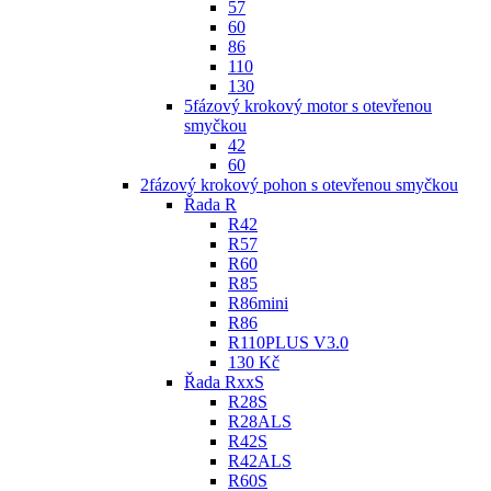
57
60
86
110
130
5fázový krokový motor s otevřenou
smyčkou
42
60
2fázový krokový pohon s otevřenou smyčkou
Řada R
R42
R57
R60
R85
R86mini
R86
R110PLUS V3.0
130 Kč
Řada RxxS
R28S
R28ALS
R42S
R42ALS
R60S