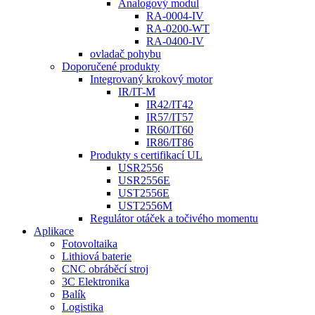
Analogový modul
RA-0004-IV
RA-0200-WT
RA-0400-IV
ovladač pohybu
Doporučené produkty
Integrovaný krokový motor
IR/IT-M
IR42/IT42
IR57/IT57
IR60/IT60
IR86/IT86
Produkty s certifikací UL
USR2556
USR2556E
UST2556E
UST2556M
Regulátor otáček a točivého momentu
Aplikace
Fotovoltaika
Lithiová baterie
CNC obráběcí stroj
3C Elektronika
Balík
Logistika