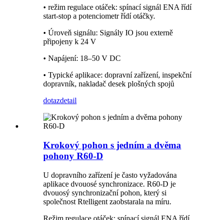
• režim regulace otáček: spínací signál ENA řídí
start-stop a potenciometr řídí otáčky.
• Úroveň signálu: Signály IO jsou externě
připojeny k 24 V
• Napájení: 18–50 V DC
• Typické aplikace: dopravní zařízení, inspekční
dopravník, nakladač desek plošných spojů
dotaz
detail
Krokový pohon s jedním a dvěma
pohony R60-D
U dopravního zařízení je často vyžadována
aplikace dvouosé synchronizace. R60-D je
dvouosý synchronizační pohon, který si
společnost Rtelligent zaobstarala na míru.
Režim regulace otáček: spínací signál ENA řídí