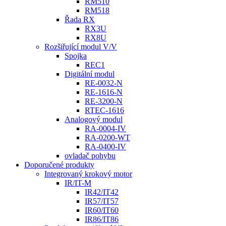
RM510
RM518
Řada RX
RX3U
RX8U
Rozšiřující modul V/V
Spojka
REC1
Digitální modul
RE-0032-N
RE-1616-N
RE-3200-N
RTEC-1616
Analogový modul
RA-0004-IV
RA-0200-WT
RA-0400-IV
ovladač pohybu
Doporučené produkty
Integrovaný krokový motor
IR/IT-M
IR42/IT42
IR57/IT57
IR60/IT60
IR86/IT86