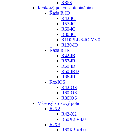
R86S
Krokový pohon s přepínáním
Řada R-IO
R42-IO
R57-IO
R60-IO
R86-IO
R110PLUS-IO V3.0
R130-IO
Řada R-IR
R42-IR
R57-IR
R60-IR
R60-IRD
R86-IR
RxxIOS
R42IOS
R60IOS
R86IOS
Víceosý krokový pohon
R-X2
R42-X2
R60X2 V4.0
R-X3
R60X3 V4.0