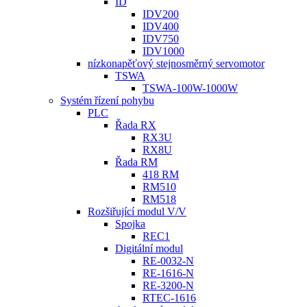
ID
IDV200
IDV400
IDV750
IDV1000
nízkonapěťový stejnosměrný servomotor
TSWA
TSWA-100W-1000W
Systém řízení pohybu
PLC
Řada RX
RX3U
RX8U
Řada RM
418 RM
RM510
RM518
Rozšiřující modul V/V
Spojka
REC1
Digitální modul
RE-0032-N
RE-1616-N
RE-3200-N
RTEC-1616