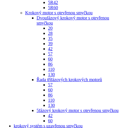
5R42
5R60
Krokový motor s otevřenou smyčkou
Dvoufázový krokový motor s otevřenou
smyčkou
20
28
35
39
42
57
60
86
110
130
Řada třífázových krokových motorů
57
60
86
110
130
5fázový krokový motor s otevřenou smyčkou
42
60
krokový systém s uzavřenou smyčkou