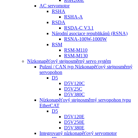
R6H260E
AC servomotor
RSHA
RSHA-A
RSDA
RSDA-C V3.1
Národní asociace republikánů (RSNA)
RSNA-100W-1000W
RSM
RSM-M110
RSM-M130
Nízkonapěťový stejnosměrný servo systém
Pulzní / CAN typ Nízkonapěťový stejnosměrný
servopohon
D5
D5V120C
D5V25C
D5V380C
Nízkonapěťový stejnosměrný servopohon typu
EtherCAT
D5
D5V120E
D5V250E
D5V380E
Integrovaný nízkonapěťový servomotor