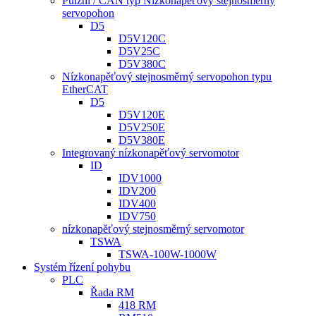
Pulzní / CAN typ Nízkonapěťový stejnosměrný
servopohon
D5
D5V120C
D5V25C
D5V380C
Nízkonapěťový stejnosměrný servopohon typu
EtherCAT
D5
D5V120E
D5V250E
D5V380E
Integrovaný nízkonapěťový servomotor
ID
IDV1000
IDV200
IDV400
IDV750
nízkonapěťový stejnosměrný servomotor
TSWA
TSWA-100W-1000W
Systém řízení pohybu
PLC
Řada RM
418 RM