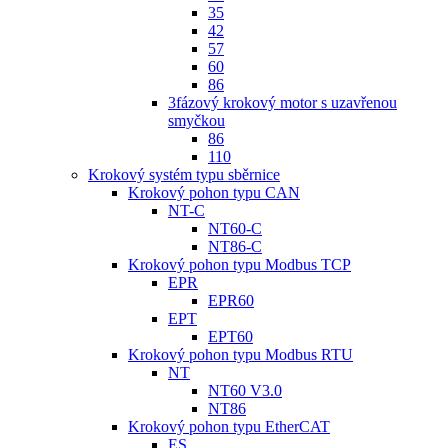
35
42
57
60
86
3fázový krokový motor s uzavřenou
smyčkou
86
110
Krokový systém typu sběrnice
Krokový pohon typu CAN
NT-C
NT60-C
NT86-C
Krokový pohon typu Modbus TCP
EPR
EPR60
EPT
EPT60
Krokový pohon typu Modbus RTU
NT
NT60 V3.0
NT86
Krokový pohon typu EtherCAT
ES