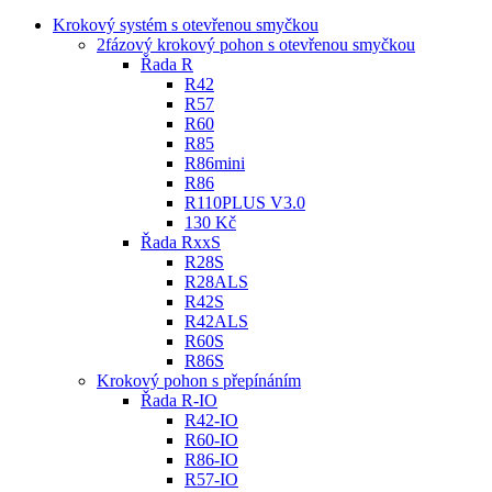
Krokový systém s otevřenou smyčkou
2fázový krokový pohon s otevřenou smyčkou
Řada R
R42
R57
R60
R85
R86mini
R86
R110PLUS V3.0
130 Kč
Řada RxxS
R28S
R28ALS
R42S
R42ALS
R60S
R86S
Krokový pohon s přepínáním
Řada R-IO
R42-IO
R60-IO
R86-IO
R57-IO