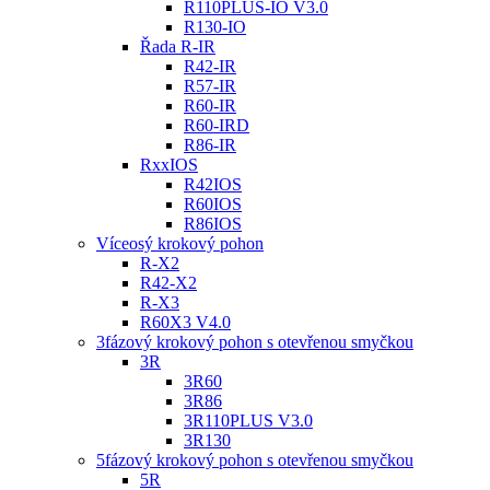
R110PLUS-IO V3.0
R130-IO
Řada R-IR
R42-IR
R57-IR
R60-IR
R60-IRD
R86-IR
RxxIOS
R42IOS
R60IOS
R86IOS
Víceosý krokový pohon
R-X2
R42-X2
R-X3
R60X3 V4.0
3fázový krokový pohon s otevřenou smyčkou
3R
3R60
3R86
3R110PLUS V3.0
3R130
5fázový krokový pohon s otevřenou smyčkou
5R