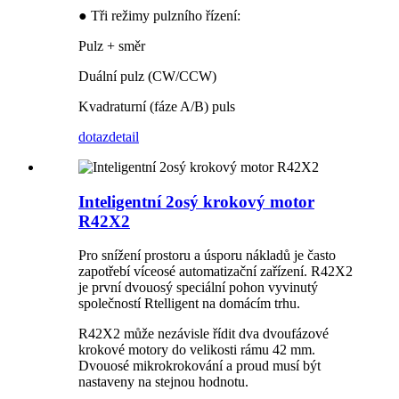
● Tři režimy pulzního řízení:
Pulz + směr
Duální pulz (CW/CCW)
Kvadraturní (fáze A/B) puls
dotaz
detail
Inteligentní 2osý krokový motor
R42X2
Pro snížení prostoru a úsporu nákladů je často
zapotřebí víceosé automatizační zařízení. R42X2
je první dvouosý speciální pohon vyvinutý
společností Rtelligent na domácím trhu.
R42X2 může nezávisle řídit dva dvoufázové
krokové motory do velikosti rámu 42 mm.
Dvouosé mikrokrokování a proud musí být
nastaveny na stejnou hodnotu.