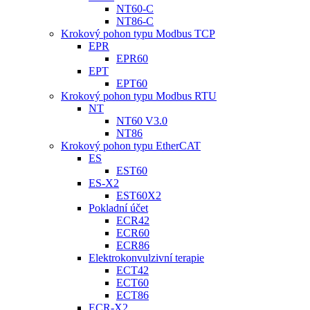
NT60-C
NT86-C
Krokový pohon typu Modbus TCP
EPR
EPR60
EPT
EPT60
Krokový pohon typu Modbus RTU
NT
NT60 V3.0
NT86
Krokový pohon typu EtherCAT
ES
EST60
ES-X2
EST60X2
Pokladní účet
ECR42
ECR60
ECR86
Elektrokonvulzivní terapie
ECT42
ECT60
ECT86
ECR-X2