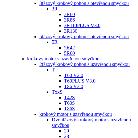
3fázový krokový pohon s otevřenou smyčkou
3R
3R60
3R86
3R110PLUS V3.0
3R130
5fázový krokový pohon s otevřenou smyčkou
5R
5R42
5R60
krokový motor s uzavřenou smyčkou
2fázový krokový pohon s uzavřenou smyčkou
T
T60 V2.0
T60PLUS V3.0
T86 V2.0
TxxS
T42S
T60S
T86S
krokový motor s uzavřenou smyčkou
Dvoufázový krokový motor s uzavřenou
smyčkou
20
28