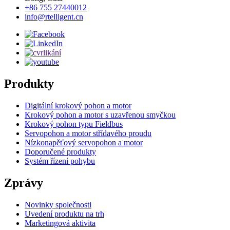
+86 755 27440012
info@rtelligent.cn
Produkty
Digitální krokový pohon a motor
Krokový pohon a motor s uzavřenou smyčkou
Krokový pohon typu Fieldbus
Servopohon a motor střídavého proudu
Nízkonapěťový servopohon a motor
Doporučené produkty
Systém řízení pohybu
Zprávy
Novinky společnosti
Uvedení produktu na trh
Marketingová aktivita