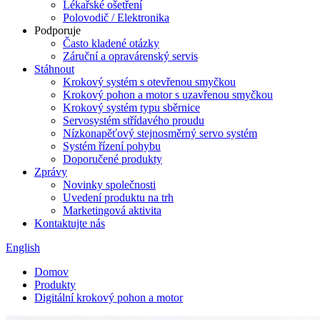
Lékařské ošetření
Polovodič / Elektronika
Podporuje
Často kladené otázky
Záruční a opravárenský servis
Stáhnout
Krokový systém s otevřenou smyčkou
Krokový pohon a motor s uzavřenou smyčkou
Krokový systém typu sběrnice
Servosystém střídavého proudu
Nízkonapěťový stejnosměrný servo systém
Systém řízení pohybu
Doporučené produkty
Zprávy
Novinky společnosti
Uvedení produktu na trh
Marketingová aktivita
Kontaktujte nás
English
Domov
Produkty
Digitální krokový pohon a motor