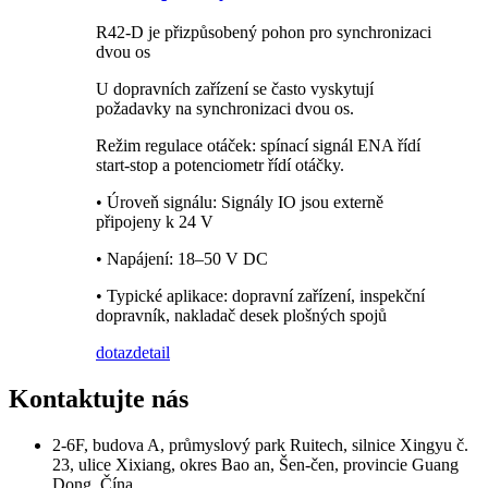
R42-D je přizpůsobený pohon pro synchronizaci
dvou os
U dopravních zařízení se často vyskytují
požadavky na synchronizaci dvou os.
Režim regulace otáček: spínací signál ENA řídí
start-stop a potenciometr řídí otáčky.
• Úroveň signálu: Signály IO jsou externě
připojeny k 24 V
• Napájení: 18–50 V DC
• Typické aplikace: dopravní zařízení, inspekční
dopravník, nakladač desek plošných spojů
dotaz
detail
Kontaktujte nás
2-6F, budova A, průmyslový park Ruitech, silnice Xingyu č.
23, ulice Xixiang, okres Bao an, Šen-čen, provincie Guang
Dong, Čína