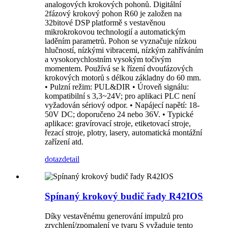
analogových krokových pohonů. Digitální
2fázový krokový pohon R60 je založen na
32bitové DSP platformě s vestavěnou
mikrokrokovou technologií a automatickým
laděním parametrů. Pohon se vyznačuje nízkou
hlučností, nízkými vibracemi, nízkým zahříváním
a vysokorychlostním vysokým točivým
momentem. Používá se k řízení dvoufázových
krokových motorů s délkou základny do 60 mm.
• Pulzní režim: PUL&DIR • Úroveň signálu:
kompatibilní s 3,3~24V; pro aplikaci PLC není
vyžadován sériový odpor. • Napájecí napětí: 18-
50V DC; doporučeno 24 nebo 36V. • Typické
aplikace: gravírovací stroje, etiketovací stroje,
řezací stroje, plotry, lasery, automatická montážní
zařízení atd.
dotaz
detail
Spínaný krokový budič řady R42IOS
Díky vestavěnému generování impulzů pro
zrychlení/zpomalení ve tvaru S vyžaduje tento