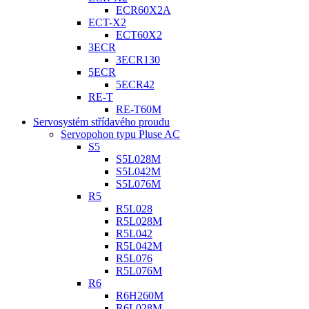
ECR60X2A
ECT-X2
ECT60X2
3ECR
3ECR130
5ECR
5ECR42
RE-T
RE-T60M
Servosystém střídavého proudu
Servopohon typu Pluse AC
S5
S5L028M
S5L042M
S5L076M
R5
R5L028
R5L028M
R5L042
R5L042M
R5L076
R5L076M
R6
R6H260M
R6L028M