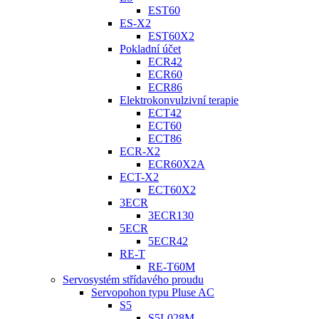
EST60
ES-X2
EST60X2
Pokladní účet
ECR42
ECR60
ECR86
Elektrokonvulzivní terapie
ECT42
ECT60
ECT86
ECR-X2
ECR60X2A
ECT-X2
ECT60X2
3ECR
3ECR130
5ECR
5ECR42
RE-T
RE-T60M
Servosystém střídavého proudu
Servopohon typu Pluse AC
S5
S5L028M