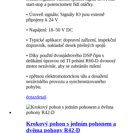
start-stop a potenciometr řídí otáčky.
• Úroveň signálu: Signály IO jsou externě
připojeny k 24 V
• Napájení: 18–50 V DC
• Typické aplikace: dopravní zařízení, inspekční
dopravník, nakladač desek plošných spojů
• Díky použití dvoujádrového DSP čipu s
delikátní úpravou od TI pohání R60-D dvouosý
motor nezávisle, aby se zabránilo rušení
• zpětnou elektromotorickou sílu a dosažení
nezávislého provozu a synchronizovaného
pohybu.
dotaz
detail
Krokový pohon s jedním pohonem a
dvěma pohony R42-D