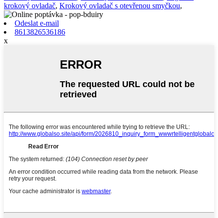
krokový ovladač
,
Krokový ovladač s otevřenou smyčkou
,
Odeslat e-mail
8613826536186
x