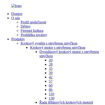
Domov
O nás
Profil společnosti
Dějiny
Firemní kultura
Prohlídka továrny
Produkty
Krokový systém s otevřenou smyčkou
Krokový motor s otevřenou smyčkou
Dvoufázový krokový motor s otevřenou
smyčkou
20
28
35
39
42
57
60
86
110
130
Řada třífázových krokových motorů