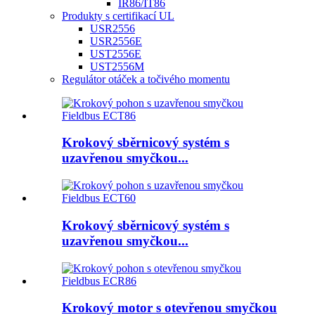
IR86/IT86
Produkty s certifikací UL
USR2556
USR2556E
UST2556E
UST2556M
Regulátor otáček a točivého momentu
Krokový sběrnicový systém s
uzavřenou smyčkou...
Krokový sběrnicový systém s
uzavřenou smyčkou...
Krokový motor s otevřenou smyčkou