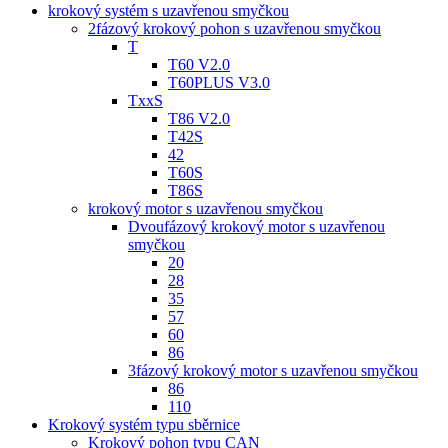
krokový systém s uzavřenou smyčkou
2fázový krokový pohon s uzavřenou smyčkou
T
T60 V2.0
T60PLUS V3.0
TxxS
T86 V2.0
T42S
42
T60S
T86S
krokový motor s uzavřenou smyčkou
Dvoufázový krokový motor s uzavřenou
smyčkou
20
28
35
57
60
86
3fázový krokový motor s uzavřenou smyčkou
86
110
Krokový systém typu sběrnice
Krokový pohon typu CAN