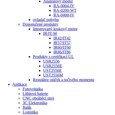
Analogový modul
RA-0004-IV
RA-0200-WT
RA-0400-IV
ovladač pohybu
Doporučené produkty
Integrovaný krokový motor
IR/IT-M
IR42/IT42
IR57/IT57
IR60/IT60
IR86/IT86
Produkty s certifikací UL
USR2556
USR2556E
UST2556E
UST2556M
Regulátor otáček a točivého momentu
Aplikace
Fotovoltaika
Lithiová baterie
CNC obráběcí stroj
3C Elektronika
Balík
Logistika