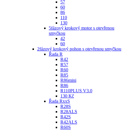
57
60
86
110
130
5fázový krokový motor s otevřenou
smyčkou
42
60
2fázový krokový pohon s otevřenou smyčkou
Řada R
R42
R57
R60
R85
R86mini
R86
R110PLUS V3.0
130 Kč
Řada RxxS
R28S
R28ALS
R42S
R42ALS
R60S