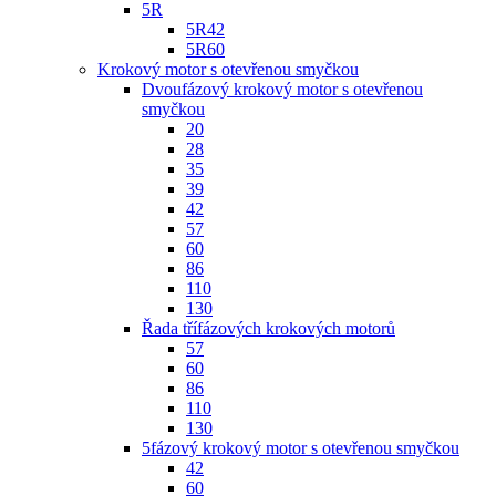
5R
5R42
5R60
Krokový motor s otevřenou smyčkou
Dvoufázový krokový motor s otevřenou
smyčkou
20
28
35
39
42
57
60
86
110
130
Řada třífázových krokových motorů
57
60
86
110
130
5fázový krokový motor s otevřenou smyčkou
42
60