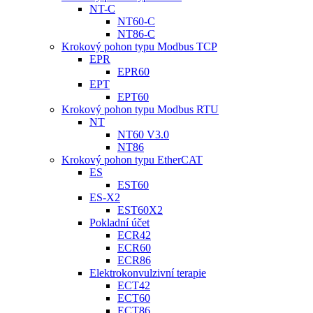
NT-C
NT60-C
NT86-C
Krokový pohon typu Modbus TCP
EPR
EPR60
EPT
EPT60
Krokový pohon typu Modbus RTU
NT
NT60 V3.0
NT86
Krokový pohon typu EtherCAT
ES
EST60
ES-X2
EST60X2
Pokladní účet
ECR42
ECR60
ECR86
Elektrokonvulzivní terapie
ECT42
ECT60
ECT86