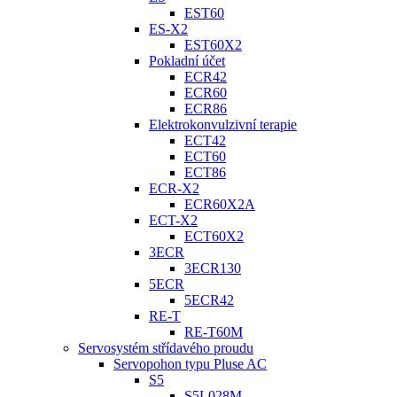
EST60
ES-X2
EST60X2
Pokladní účet
ECR42
ECR60
ECR86
Elektrokonvulzivní terapie
ECT42
ECT60
ECT86
ECR-X2
ECR60X2A
ECT-X2
ECT60X2
3ECR
3ECR130
5ECR
5ECR42
RE-T
RE-T60M
Servosystém střídavého proudu
Servopohon typu Pluse AC
S5
S5L028M