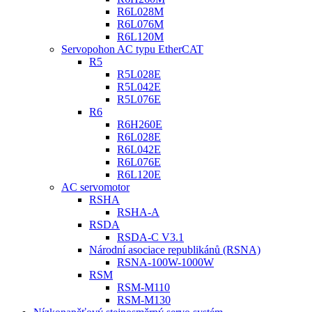
R6L028M
R6L076M
R6L120M
Servopohon AC typu EtherCAT
R5
R5L028E
R5L042E
R5L076E
R6
R6H260E
R6L028E
R6L042E
R6L076E
R6L120E
AC servomotor
RSHA
RSHA-A
RSDA
RSDA-C V3.1
Národní asociace republikánů (RSNA)
RSNA-100W-1000W
RSM
RSM-M110
RSM-M130