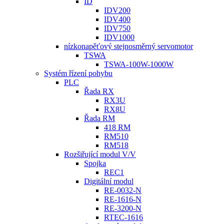
ID
IDV200
IDV400
IDV750
IDV1000
nízkonapěťový stejnosměrný servomotor
TSWA
TSWA-100W-1000W
Systém řízení pohybu
PLC
Řada RX
RX3U
RX8U
Řada RM
418 RM
RM510
RM518
Rozšiřující modul V/V
Spojka
REC1
Digitální modul
RE-0032-N
RE-1616-N
RE-3200-N
RTEC-1616