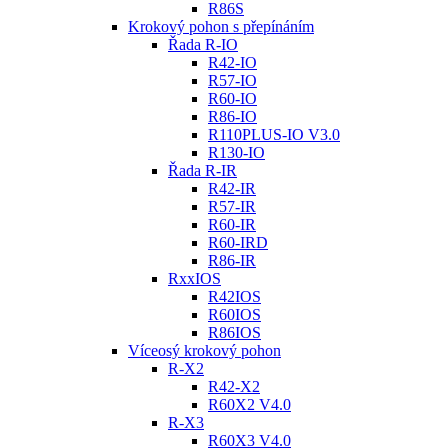
R86S
Krokový pohon s přepínáním
Řada R-IO
R42-IO
R57-IO
R60-IO
R86-IO
R110PLUS-IO V3.0
R130-IO
Řada R-IR
R42-IR
R57-IR
R60-IR
R60-IRD
R86-IR
RxxIOS
R42IOS
R60IOS
R86IOS
Víceosý krokový pohon
R-X2
R42-X2
R60X2 V4.0
R-X3
R60X3 V4.0