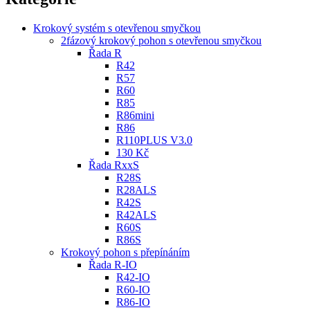
Krokový systém s otevřenou smyčkou
2fázový krokový pohon s otevřenou smyčkou
Řada R
R42
R57
R60
R85
R86mini
R86
R110PLUS V3.0
130 Kč
Řada RxxS
R28S
R28ALS
R42S
R42ALS
R60S
R86S
Krokový pohon s přepínáním
Řada R-IO
R42-IO
R60-IO
R86-IO