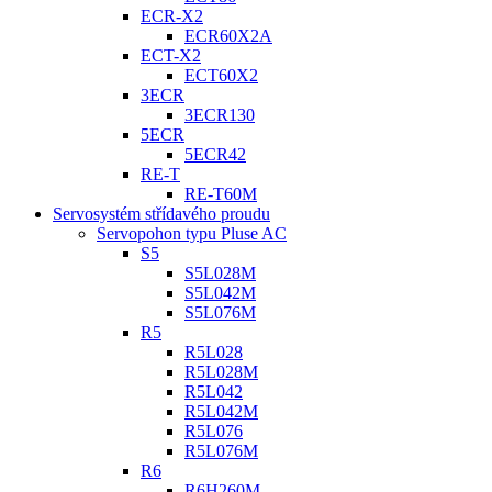
ECR-X2
ECR60X2A
ECT-X2
ECT60X2
3ECR
3ECR130
5ECR
5ECR42
RE-T
RE-T60M
Servosystém střídavého proudu
Servopohon typu Pluse AC
S5
S5L028M
S5L042M
S5L076M
R5
R5L028
R5L028M
R5L042
R5L042M
R5L076
R5L076M
R6
R6H260M