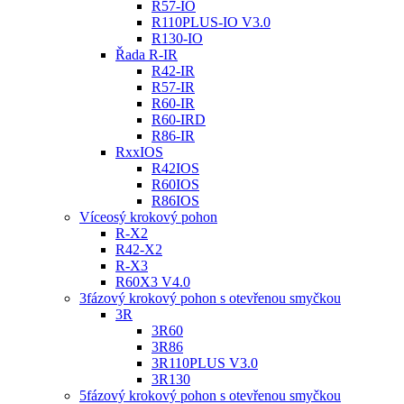
R57-IO
R110PLUS-IO V3.0
R130-IO
Řada R-IR
R42-IR
R57-IR
R60-IR
R60-IRD
R86-IR
RxxIOS
R42IOS
R60IOS
R86IOS
Víceosý krokový pohon
R-X2
R42-X2
R-X3
R60X3 V4.0
3fázový krokový pohon s otevřenou smyčkou
3R
3R60
3R86
3R110PLUS V3.0
3R130
5fázový krokový pohon s otevřenou smyčkou