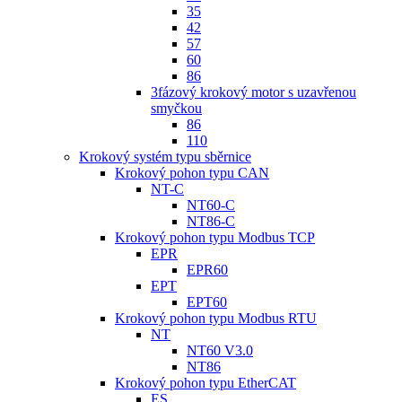
35
42
57
60
86
3fázový krokový motor s uzavřenou
smyčkou
86
110
Krokový systém typu sběrnice
Krokový pohon typu CAN
NT-C
NT60-C
NT86-C
Krokový pohon typu Modbus TCP
EPR
EPR60
EPT
EPT60
Krokový pohon typu Modbus RTU
NT
NT60 V3.0
NT86
Krokový pohon typu EtherCAT
ES