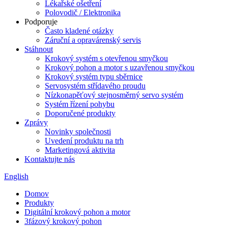
Lékařské ošetření
Polovodič / Elektronika
Podporuje
Často kladené otázky
Záruční a opravárenský servis
Stáhnout
Krokový systém s otevřenou smyčkou
Krokový pohon a motor s uzavřenou smyčkou
Krokový systém typu sběrnice
Servosystém střídavého proudu
Nízkonapěťový stejnosměrný servo systém
Systém řízení pohybu
Doporučené produkty
Zprávy
Novinky společnosti
Uvedení produktu na trh
Marketingová aktivita
Kontaktujte nás
English
Domov
Produkty
Digitální krokový pohon a motor
3fázový krokový pohon