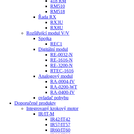
418 RM
RM510
RM518
Řada RX
RX3U
RX8U
Rozšiřující modul V/V
Spojka
REC1
Digitální modul
RE-0032-N
RE-1616-N
RE-3200-N
RTEC-1616
Analogový modul
RA-0004-IV
RA-0200-WT
RA-0400-IV
ovladač pohybu
Doporučené produkty
Integrovaný krokový motor
IR/IT-M
IR42/IT42
IR57/IT57
IR60/IT60