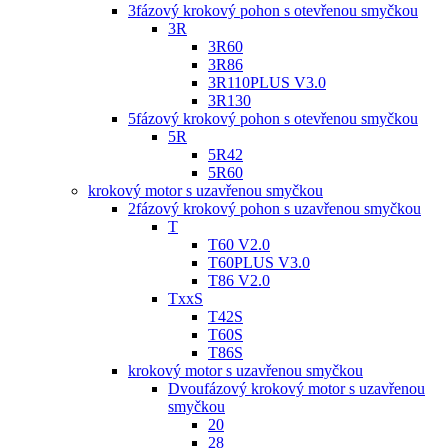
3fázový krokový pohon s otevřenou smyčkou
3R
3R60
3R86
3R110PLUS V3.0
3R130
5fázový krokový pohon s otevřenou smyčkou
5R
5R42
5R60
krokový motor s uzavřenou smyčkou
2fázový krokový pohon s uzavřenou smyčkou
T
T60 V2.0
T60PLUS V3.0
T86 V2.0
TxxS
T42S
T60S
T86S
krokový motor s uzavřenou smyčkou
Dvoufázový krokový motor s uzavřenou
smyčkou
20
28