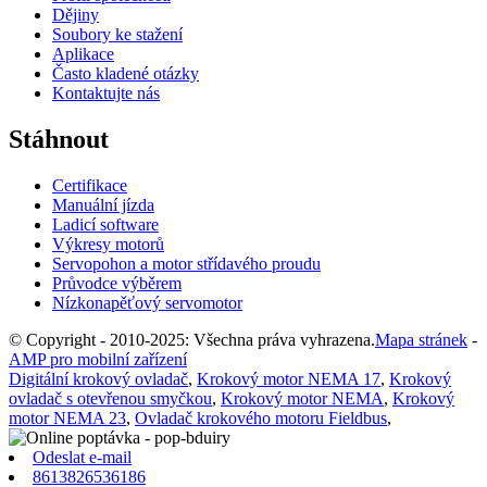
Dějiny
Soubory ke stažení
Aplikace
Často kladené otázky
Kontaktujte nás
Stáhnout
Certifikace
Manuální jízda
Ladicí software
Výkresy motorů
Servopohon a motor střídavého proudu
Průvodce výběrem
Nízkonapěťový servomotor
© Copyright - 2010-2025: Všechna práva vyhrazena.
Mapa stránek
-
AMP pro mobilní zařízení
Digitální krokový ovladač
,
Krokový motor NEMA 17
,
Krokový
ovladač s otevřenou smyčkou
,
Krokový motor NEMA
,
Krokový
motor NEMA 23
,
Ovladač krokového motoru Fieldbus
,
Odeslat e-mail
8613826536186