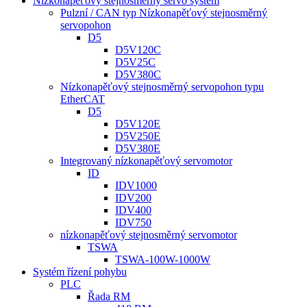
Nízkonapěťový stejnosměrný servo systém
Pulzní / CAN typ Nízkonapěťový stejnosměrný
servopohon
D5
D5V120C
D5V25C
D5V380C
Nízkonapěťový stejnosměrný servopohon typu
EtherCAT
D5
D5V120E
D5V250E
D5V380E
Integrovaný nízkonapěťový servomotor
ID
IDV1000
IDV200
IDV400
IDV750
nízkonapěťový stejnosměrný servomotor
TSWA
TSWA-100W-1000W
Systém řízení pohybu
PLC
Řada RM