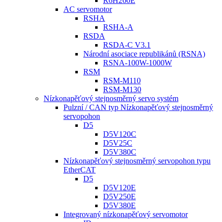
R6H260E
AC servomotor
RSHA
RSHA-A
RSDA
RSDA-C V3.1
Národní asociace republikánů (RSNA)
RSNA-100W-1000W
RSM
RSM-M110
RSM-M130
Nízkonapěťový stejnosměrný servo systém
Pulzní / CAN typ Nízkonapěťový stejnosměrný
servopohon
D5
D5V120C
D5V25C
D5V380C
Nízkonapěťový stejnosměrný servopohon typu
EtherCAT
D5
D5V120E
D5V250E
D5V380E
Integrovaný nízkonapěťový servomotor