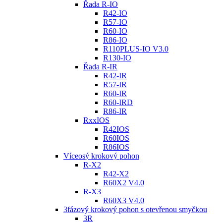
Řada R-IO
R42-IO
R57-IO
R60-IO
R86-IO
R110PLUS-IO V3.0
R130-IO
Řada R-IR
R42-IR
R57-IR
R60-IR
R60-IRD
R86-IR
RxxIOS
R42IOS
R60IOS
R86IOS
Víceosý krokový pohon
R-X2
R42-X2
R60X2 V4.0
R-X3
R60X3 V4.0
3fázový krokový pohon s otevřenou smyčkou
3R