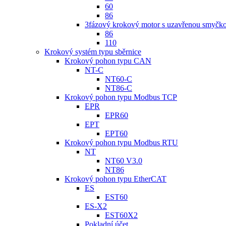
60
86
3fázový krokový motor s uzavřenou smyčk
86
110
Krokový systém typu sběrnice
Krokový pohon typu CAN
NT-C
NT60-C
NT86-C
Krokový pohon typu Modbus TCP
EPR
EPR60
EPT
EPT60
Krokový pohon typu Modbus RTU
NT
NT60 V3.0
NT86
Krokový pohon typu EtherCAT
ES
EST60
ES-X2
EST60X2
Pokladní účet