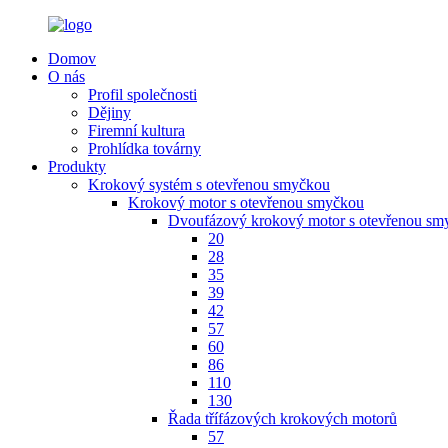
Domov
O nás
Profil společnosti
Dějiny
Firemní kultura
Prohlídka továrny
Produkty
Krokový systém s otevřenou smyčkou
Krokový motor s otevřenou smyčkou
Dvoufázový krokový motor s otevřenou sm
20
28
35
39
42
57
60
86
110
130
Řada třífázových krokových motorů
57