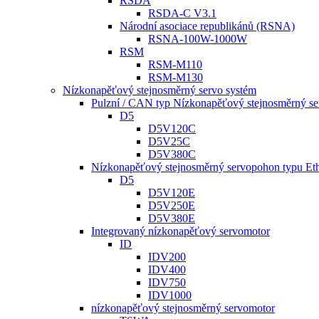
RSDA
RSDA-C V3.1
Národní asociace republikánů (RSNA)
RSNA-100W-1000W
RSM
RSM-M110
RSM-M130
Nízkonapěťový stejnosměrný servo systém
Pulzní / CAN typ Nízkonapěťový stejnosměrný s
D5
D5V120C
D5V25C
D5V380C
Nízkonapěťový stejnosměrný servopohon typu E
D5
D5V120E
D5V250E
D5V380E
Integrovaný nízkonapěťový servomotor
ID
IDV200
IDV400
IDV750
IDV1000
nízkonapěťový stejnosměrný servomotor