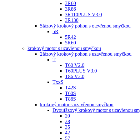
3R60
3R86
3R110PLUS V3.0
3R130
5fázový krokový pohon s otevřenou smyčkou
5R
5R42
5R60
krokový motor s uzavřenou smyčkou
2fázový krokový pohon s uzavřenou smyčkou
T
T60 V2.0
T60PLUS V3.0
T86 V2.0
TxxS
T42S
T60S
T86S
krokový motor s uzavřenou smyčkou
Dvoufázový krokový motor s uzavřenou s
20
28
35
42
57