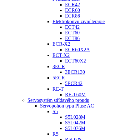
ECR42
ECR60
ECR86
Elektrokonvulzivní terapie
ECT42
ECT60
ECT86
ECR-X2
ECR60X2A
ECT-X2
ECT60X2
3ECR
3ECR130
5ECR
5ECR42
RE-T
RE-T60M
Servosystém střídavého proudu
Servopohon typu Pluse AC
S5
S5L028M
S5L042M
S5L076M
R5
R5L028