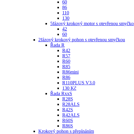
60
86
110
130
5fázový krokový motor s otevřenou smyčko
42
60
2fázový krokový pohon s otevřenou smyčkou
Řada R
R42
R57
R60
R85
R86mini
R86
R110PLUS V3.0
130 Kč
Řada RxxS
R28S
R28ALS
R42S
R42ALS
R60S
R86S
Krokový pohon s přepínáním