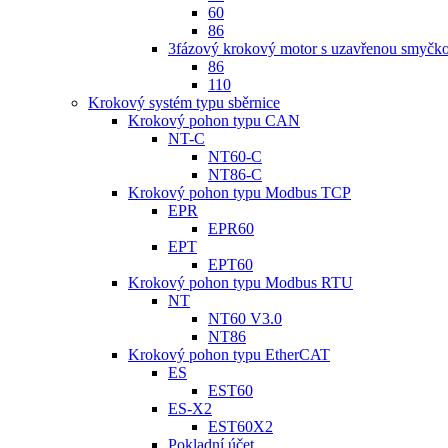
60
86
3fázový krokový motor s uzavřenou smyčk
86
110
Krokový systém typu sběrnice
Krokový pohon typu CAN
NT-C
NT60-C
NT86-C
Krokový pohon typu Modbus TCP
EPR
EPR60
EPT
EPT60
Krokový pohon typu Modbus RTU
NT
NT60 V3.0
NT86
Krokový pohon typu EtherCAT
ES
EST60
ES-X2
EST60X2
Pokladní účet