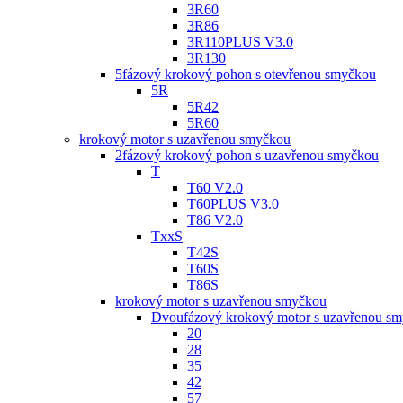
3R60
3R86
3R110PLUS V3.0
3R130
5fázový krokový pohon s otevřenou smyčkou
5R
5R42
5R60
krokový motor s uzavřenou smyčkou
2fázový krokový pohon s uzavřenou smyčkou
T
T60 V2.0
T60PLUS V3.0
T86 V2.0
TxxS
T42S
T60S
T86S
krokový motor s uzavřenou smyčkou
Dvoufázový krokový motor s uzavřenou s
20
28
35
42
57