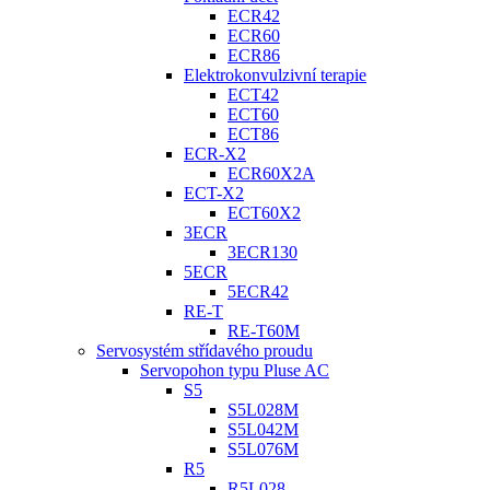
ECR42
ECR60
ECR86
Elektrokonvulzivní terapie
ECT42
ECT60
ECT86
ECR-X2
ECR60X2A
ECT-X2
ECT60X2
3ECR
3ECR130
5ECR
5ECR42
RE-T
RE-T60M
Servosystém střídavého proudu
Servopohon typu Pluse AC
S5
S5L028M
S5L042M
S5L076M
R5
R5L028