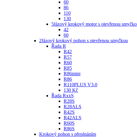
60
86
110
130
5fázový krokový motor s otevřenou smyčko
42
60
2fázový krokový pohon s otevřenou smyčkou
Řada R
R42
R57
R60
R85
R86mini
R86
R110PLUS V3.0
130 Kč
Řada RxxS
R28S
R28ALS
R42S
R42ALS
R60S
R86S
Krokový pohon s přepínáním