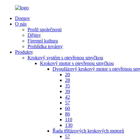
Domov
O nás
Profil společnosti
Dějiny
Firemní kultura
Prohlídka továrny
Produkty
Krokový systém s otevřenou smyčkou
Krokový motor s otevřenou smyčkou
Dvoufázový krokový motor s otevřenou sm
20
28
35
39
42
57
60
86
110
130
Řada třífázových krokových motorů
57