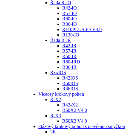
Řada R-IO
R42-IO
R57-IO
R60-IO
R86-IO
R110PLUS-IO V3.0
R130-IO
Řada R-IR
R42-IR
R57-IR
R60-IR
R60-IRD
R86-IR
RxxIOS
R42IOS
R60IOS
R86IOS
Víceosý krokový pohon
R-X2
R42-X2
R60X2 V4.0
R-X3
R60X3 V4.0
3fázový krokový pohon s otevřenou smyčkou
3R