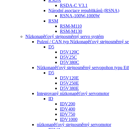
RSDA
RSDA-C V3.1
Národní asociace republikánů (RSNA)
RSNA-100W-1000W
RSM
RSM-M110
RSM-M130
Nízkonapěťový stejnosměrný servo systém
Pulzní / CAN typ Nízkonapěťový stejnosměrný s
D5
D5V120C
D5V25C
D5V380C
Nízkonapěťový stejnosměrný servopohon typu E
D5
D5V120E
D5V250E
D5V380E
Integrovaný nízkonapěťový servomotor
ID
IDV200
IDV400
IDV750
IDV1000
nízkonapěťový stejnosměrný servomotor