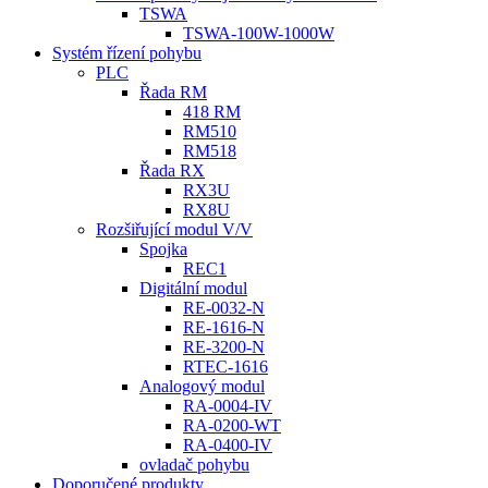
TSWA
TSWA-100W-1000W
Systém řízení pohybu
PLC
Řada RM
418 RM
RM510
RM518
Řada RX
RX3U
RX8U
Rozšiřující modul V/V
Spojka
REC1
Digitální modul
RE-0032-N
RE-1616-N
RE-3200-N
RTEC-1616
Analogový modul
RA-0004-IV
RA-0200-WT
RA-0400-IV
ovladač pohybu
Doporučené produkty