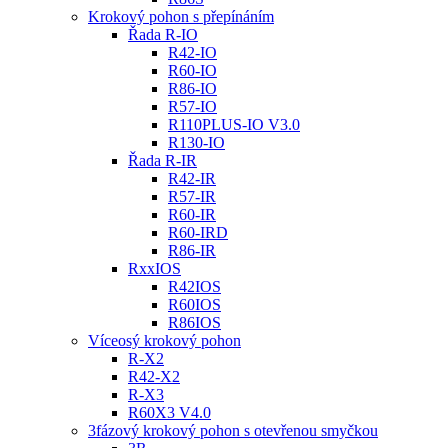
Krokový pohon s přepínáním
Řada R-IO
R42-IO
R60-IO
R86-IO
R57-IO
R110PLUS-IO V3.0
R130-IO
Řada R-IR
R42-IR
R57-IR
R60-IR
R60-IRD
R86-IR
RxxIOS
R42IOS
R60IOS
R86IOS
Víceosý krokový pohon
R-X2
R42-X2
R-X3
R60X3 V4.0
3fázový krokový pohon s otevřenou smyčkou