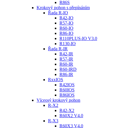
R86S
Krokový pohon s přepínáním
Řada R-IO
R42-IO
R57-IO
R60-IO
R86-IO
R110PLUS-IO V3.0
R130-IO
Řada R-IR
R42-IR
R57-IR
R60-IR
R60-IRD
R86-IR
RxxIOS
R42IOS
R60IOS
R86IOS
Víceosý krokový pohon
R-X2
R42-X2
R60X2 V4.0
R-X3
R60X3 V4.0