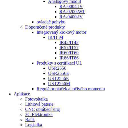
Analogový modul
RA-0004-IV
RA-0200-WT
RA-0400-IV
ovladač pohybu
Doporučené produkty
Integrovaný krokový motor
IR/IT-M
IR42/IT42
IR57/IT57
IR60/IT60
IR86/IT86
Produkty s certifikací UL
USR2556
USR2556E
UST2556E
UST2556M
Regulátor otáček a točivého momentu
Aplikace
Fotovoltaika
Lithiová baterie
CNC obráběcí stroj
3C Elektronika
Balík
Logistika