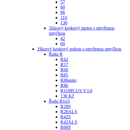
57
60
86
110
130
5fázový krokový motor s otevřenou
smyčkou
42
60
2fázový krokový pohon s otevřenou smyčkou
Řada R
R42
R57
R60
R85
R86mini
R86
R110PLUS V3.0
130 Kč
Řada RxxS
R28S
R28ALS
R42S
R42ALS
R60S