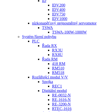
ID
IDV200
IDV400
IDV750
IDV1000
nízkonapěťový stejnosměrný servomotor
TSWA
TSWA-100W-1000W
Systém řízení pohybu
PLC
Řada RX
RX3U
RX8U
Řada RM
418 RM
RM510
RM518
Rozšiřující modul V/V
Spojka
REC1
Digitální modul
RE-0032-N
RE-1616-N
RE-3200-N
RTEC-1616