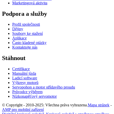
Marketingová aktivita
Podpora a služby
Profil společnosti
Dějiny
Soubory ke stažení
Aplikace
Často kladené otázky
Kontaktujte nás
Stáhnout
Certifikace
Manuální jízda
Ladicí software
Výkresy motorů
Servopohon a motor střídavého proudu
Průvodce výběrem
Nízkonapěťový servomotor
© Copyright - 2010-2025: Všechna práva vyhrazena.
Mapa stránek
-
AMP pro mobilní zařízení