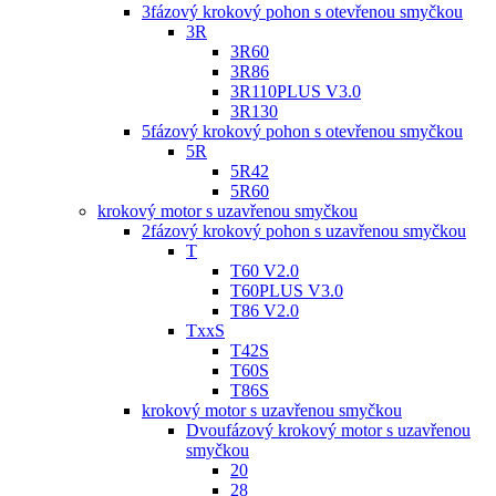
3fázový krokový pohon s otevřenou smyčkou
3R
3R60
3R86
3R110PLUS V3.0
3R130
5fázový krokový pohon s otevřenou smyčkou
5R
5R42
5R60
krokový motor s uzavřenou smyčkou
2fázový krokový pohon s uzavřenou smyčkou
T
T60 V2.0
T60PLUS V3.0
T86 V2.0
TxxS
T42S
T60S
T86S
krokový motor s uzavřenou smyčkou
Dvoufázový krokový motor s uzavřenou
smyčkou
20
28