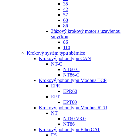
35
42
57
60
86
3fázový krokový motor s uzavřenou
smyčkou
86
110
Krokový systém typu sběrnice
Krokový pohon typu CAN
NT-C
NT60-C
NT86-C
Krokový pohon typu Modbus TCP
EPR
EPR60
EPT
EPT60
Krokový pohon typu Modbus RTU
NT
NT60 V3.0
NT86
Krokový pohon typu EtherCAT
ES