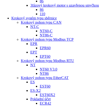
86
3fázový krokový motor s uzavřenou smyčkou
86
110
Krokový systém typu sběrnice
Krokový pohon typu CAN
NT-C
NT60-C
NT86-C
Krokový pohon typu Modbus TCP
EPR
EPR60
EPT
EPT60
Krokový pohon typu Modbus RTU
NT
NT60 V3.0
NT86
Krokový pohon typu EtherCAT
ES
EST60
ES-X2
EST60X2
Pokladní účet
ECR42