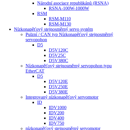
Národní asociace republikánů (RSNA)
RSNA-100W-1000W
RSM
RSM-M110
RSM-M130
Nízkonapěťový stejnosměrný servo systém
Pulzní / CAN typ Nízkonapěťový stejnosměrný
servopohon
D5
D5V120C
D5V25C
D5V380C
Nízkonapěťový stejnosměrný servopohon typu
EtherCAT
D5
D5V120E
D5V250E
D5V380E
Integrovaný nízkonapěťový servomotor
ID
IDV1000
IDV200
IDV400
IDV750
nízkonapěťový stejnosměrný servomotor