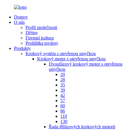
Domov
O nás
Profil společnosti
Dějiny
Firemní kultura
Prohlídka továrny
Produkty
Krokový systém s otevřenou smyčkou
Krokový motor s otevřenou smyčkou
Dvoufázový krokový motor s otevřenou
smyčkou
20
28
35
39
42
57
60
86
110
130
Řada třífázových krokových motorů