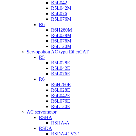
R5L042
R5L042M
R5L076
R5L076M
R6
R6H260M
R6L028M
R6L076M
R6L120M
Servopohon AC typu EtherCAT
R5
R5L028E
R5L042E
R5L076E
R6
R6H260E
R6L028E
R6L042E
R6L076E
R6L120E
AC servomotor
RSHA
RSHA-A
RSDA
RSDA-C V3.1