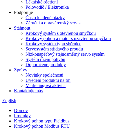
Lékařské ošetření
Polovodič / Elektronika
Podporuje
Často kladené otázky
Záruční a opravárenský servis
Stáhnout
Krokový systém s otevřenou smyčkou
Krokový pohon a motor s uzavřenou smyčkou
Krokový systém typu sběrnice
Servosystém střídavého proudu
Nízkonapěťový stejnosměrný servo systém
Systém řízení pohybu
Doporučené produkty
Zprávy
Novinky společnosti
Uvedení produktu na trh
Marketingová aktivita
Kontaktujte nás
English
Domov
Produkty
Krokový pohon typu Fieldbus
Krokový pohon Modbus RTU