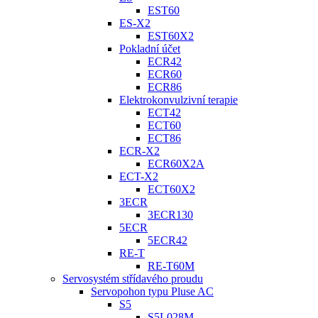
EST60
ES-X2
EST60X2
Pokladní účet
ECR42
ECR60
ECR86
Elektrokonvulzivní terapie
ECT42
ECT60
ECT86
ECR-X2
ECR60X2A
ECT-X2
ECT60X2
3ECR
3ECR130
5ECR
5ECR42
RE-T
RE-T60M
Servosystém střídavého proudu
Servopohon typu Pluse AC
S5
S5L028M