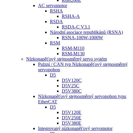
R6H260E
AC servomotor
RSHA
RSHA-A
RSDA
RSDA-C V3.1
Národní asociace republikánů (RSNA)
RSNA-100W-1000W
RSM
RSM-M110
RSM-M130
Nízkonapěťový stejnosměrný servo systém
Pulzní / CAN typ Nízkonapěťový stejnosměrný
servopohon
D5
D5V120C
D5V25C
D5V380C
Nízkonapěťový stejnosměrný servopohon typu
EtherCAT
D5
D5V120E
D5V250E
D5V380E
Integrovaný nízkonapěťový servomotor