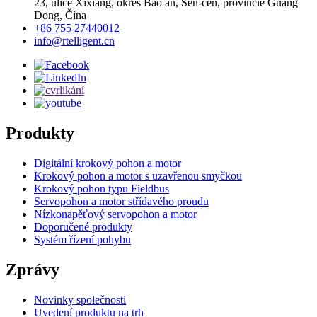
23, ulice Xixiang, okres Bao an, Šen-čen, provincie Guang
Dong, Čína
+86 755 27440012
info@rtelligent.cn
Produkty
Digitální krokový pohon a motor
Krokový pohon a motor s uzavřenou smyčkou
Krokový pohon typu Fieldbus
Servopohon a motor střídavého proudu
Nízkonapěťový servopohon a motor
Doporučené produkty
Systém řízení pohybu
Zprávy
Novinky společnosti
Uvedení produktu na trh