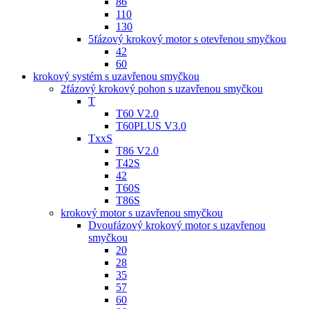
86
110
130
5fázový krokový motor s otevřenou smyčkou
42
60
krokový systém s uzavřenou smyčkou
2fázový krokový pohon s uzavřenou smyčkou
T
T60 V2.0
T60PLUS V3.0
TxxS
T86 V2.0
T42S
42
T60S
T86S
krokový motor s uzavřenou smyčkou
Dvoufázový krokový motor s uzavřenou
smyčkou
20
28
35
57
60