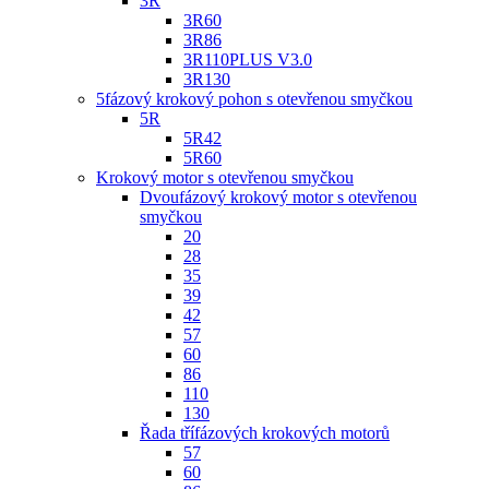
3R
3R60
3R86
3R110PLUS V3.0
3R130
5fázový krokový pohon s otevřenou smyčkou
5R
5R42
5R60
Krokový motor s otevřenou smyčkou
Dvoufázový krokový motor s otevřenou
smyčkou
20
28
35
39
42
57
60
86
110
130
Řada třífázových krokových motorů
57
60