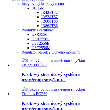
Integrovaný krokový motor
IR/IT-M
IR42/IT42
IR57/IT57
IR60/IT60
IR86/IT86
Produkty s certifikací UL
USR2556
USR2556E
UST2556E
UST2556M
Regulátor otáček a točivého momentu
Krokový sběrnicový systém s
uzavřenou smyčkou...
Krokový sběrnicový systém s
uzavřenou smyčkou...