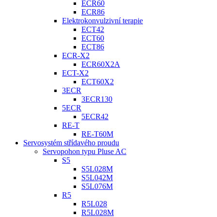
ECR60
ECR86
Elektrokonvulzivní terapie
ECT42
ECT60
ECT86
ECR-X2
ECR60X2A
ECT-X2
ECT60X2
3ECR
3ECR130
5ECR
5ECR42
RE-T
RE-T60M
Servosystém střídavého proudu
Servopohon typu Pluse AC
S5
S5L028M
S5L042M
S5L076M
R5
R5L028
R5L028M