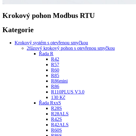
Krokový pohon Modbus RTU
Kategorie
Krokový systém s otevřenou smyčkou
2fázový krokový pohon s otevřenou smyčkou
Řada R
R42
R57
R60
R85
R86mini
R86
R110PLUS V3.0
130 Kč
Řada RxxS
R28S
R28ALS
R42S
R42ALS
R60S
R86S