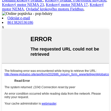
Digitální krokový ovladač
,
Krokový ovladač s otevřenou smyčkou
,
Krokový motor NEMA 23
,
Krokový motor NEMA 17
,
Krokový
motor NEMA
,
Ovladač krokového motoru Fieldbus
,
Odeslat e-mail
8613826536186
x