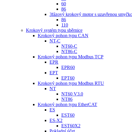
60
86
3fázový krokový motor s uzavřenou smyčk
86
110
Krokový systém typu sběrnice
Krokový pohon typu CAN
NT-C
NT60-C
NT86-C
Krokový pohon typu Modbus TCP
EPR
EPR60
EPT
EPT60
Krokový pohon typu Modbus RTU
NT
NT60 V3.0
NT86
Krokový pohon typu EtherCAT
ES
EST60
ES-X2
EST60X2
Pokladní účet