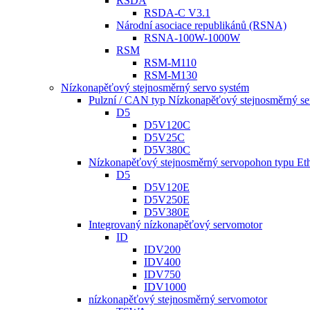
RSDA
RSDA-C V3.1
Národní asociace republikánů (RSNA)
RSNA-100W-1000W
RSM
RSM-M110
RSM-M130
Nízkonapěťový stejnosměrný servo systém
Pulzní / CAN typ Nízkonapěťový stejnosměrný s
D5
D5V120C
D5V25C
D5V380C
Nízkonapěťový stejnosměrný servopohon typu E
D5
D5V120E
D5V250E
D5V380E
Integrovaný nízkonapěťový servomotor
ID
IDV200
IDV400
IDV750
IDV1000
nízkonapěťový stejnosměrný servomotor