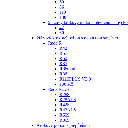
60
86
110
130
5fázový krokový motor s otevřenou smyčko
42
60
2fázový krokový pohon s otevřenou smyčkou
Řada R
R42
R57
R60
R85
R86mini
R86
R110PLUS V3.0
130 Kč
Řada RxxS
R28S
R28ALS
R42S
R42ALS
R60S
R86S
Krokový pohon s přepínáním