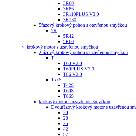
3R60
3R86
3R110PLUS V3.0
3R130
5fázový krokový pohon s otevřenou smyčkou
5R
5R42
5R60
krokový motor s uzavřenou smyčkou
2fázový krokový pohon s uzavřenou smyčkou
T
T60 V2.0
T60PLUS V3.0
T86 V2.0
TxxS
T42S
T60S
T86S
krokový motor s uzavřenou smyčkou
Dvoufázový krokový motor s uzavřenou s
20
28
35
42
57