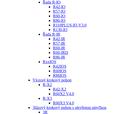
Řada R-IO
R42-IO
R57-IO
R60-IO
R86-IO
R110PLUS-IO V3.0
R130-IO
Řada R-IR
R42-IR
R57-IR
R60-IR
R60-IRD
R86-IR
RxxIOS
R42IOS
R60IOS
R86IOS
Víceosý krokový pohon
R-X2
R42-X2
R60X2 V4.0
R-X3
R60X3 V4.0
3fázový krokový pohon s otevřenou smyčkou
3R