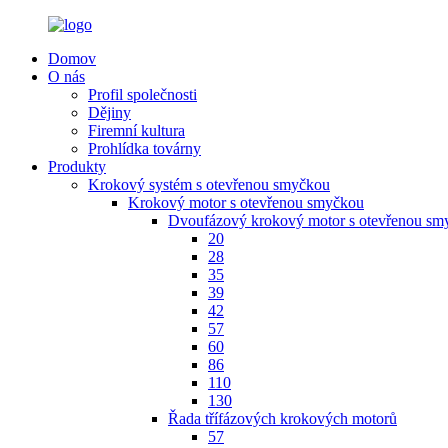
Domov
O nás
Profil společnosti
Dějiny
Firemní kultura
Prohlídka továrny
Produkty
Krokový systém s otevřenou smyčkou
Krokový motor s otevřenou smyčkou
Dvoufázový krokový motor s otevřenou sm
20
28
35
39
42
57
60
86
110
130
Řada třífázových krokových motorů
57