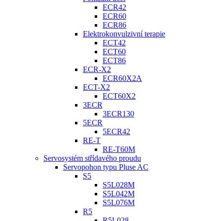
ECR42
ECR60
ECR86
Elektrokonvulzivní terapie
ECT42
ECT60
ECT86
ECR-X2
ECR60X2A
ECT-X2
ECT60X2
3ECR
3ECR130
5ECR
5ECR42
RE-T
RE-T60M
Servosystém střídavého proudu
Servopohon typu Pluse AC
S5
S5L028M
S5L042M
S5L076M
R5
R5L028